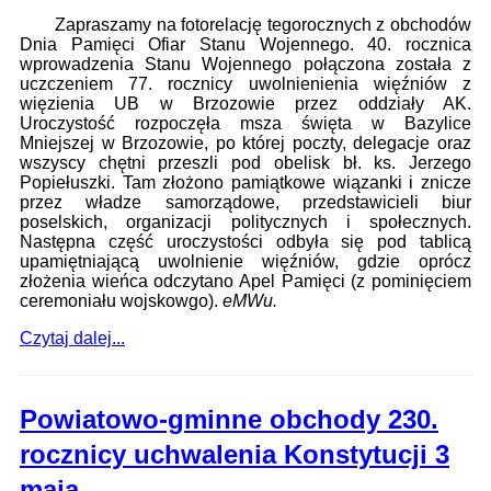
Zapraszamy na fotorelację tegorocznych z obchodów
Dnia Pamięci Ofiar Stanu Wojennego. 40. rocznica
wprowadzenia Stanu Wojennego połączona została z
uczczeniem 77. rocznicy uwolnienienia więźniów z
więzienia UB w Brzozowie przez oddziały AK.
Uroczystość rozpoczęła msza święta w Bazylice
Mniejszej w Brzozowie, po której poczty, delegacje oraz
wszyscy chętni przeszli pod obelisk bł. ks. Jerzego
Popiełuszki. Tam złożono pamiątkowe wiązanki i znicze
przez władze samorządowe, przedstawicieli biur
poselskich, organizacji politycznych i społecznych.
Następna część uroczystości odbyła się pod tablicą
upamiętniającą uwolnienie więźniów, gdzie oprócz
złożenia wieńca odczytano Apel Pamięci (z pominięciem
ceremoniału wojskowgo).
eMWu.
Czytaj dalej...
Powiatowo-gminne obchody 230.
rocznicy uchwalenia Konstytucji 3
maja