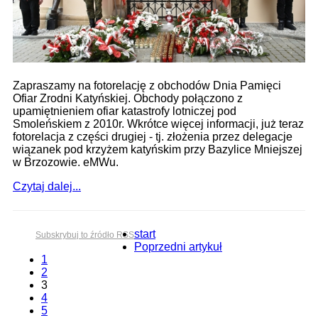
Zapraszamy na fotorelację z obchodów Dnia Pamięci
Ofiar Zrodni Katyńskiej. Obchody połączono z
upamiętnieniem ofiar katastrofy lotniczej pod
Smoleńskiem z 2010r. Wkrótce więcej informacji, już teraz
fotorelacja z części drugiej - tj. złożenia przez delegacje
wiązanek pod krzyżem katyńskim przy Bazylice Mniejszej
w Brzozowie. eMWu.
Czytaj dalej...
start
Subskrybuj to źródło RSS
Poprzedni artykuł
1
2
3
4
5