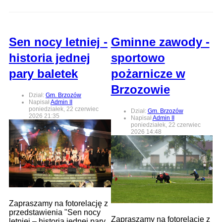
Sen nocy letniej -
Gminne zawody -
historia jednej
sportowo
pary baletek
pożarnicze w
Brzozowie
Dział:
Gm. Brzozów
Napisał
Admin II
poniedziałek, 22 czerwiec
Dział:
Gm. Brzozów
2026 21:35
Napisał
Admin II
poniedziałek, 22 czerwiec
2026 14:48
Zapraszamy na fotorelację z
przedstawienia "Sen nocy
Zapraszamy na fotorelację z
letniej – historia jednej pary