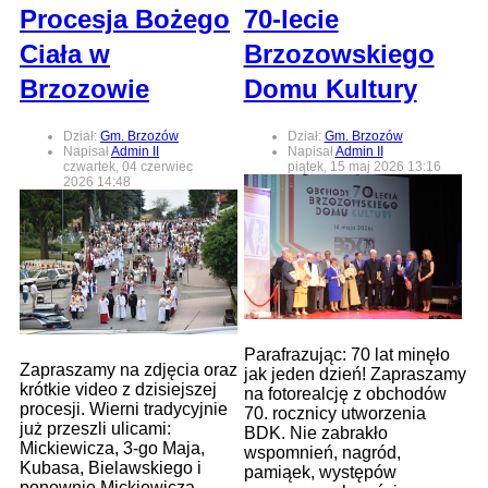
Procesja Bożego
70-lecie
Ciała w
Brzozowskiego
Brzozowie
Domu Kultury
Dział:
Gm. Brzozów
Dział:
Gm. Brzozów
Napisał
Admin II
Napisał
Admin II
czwartek, 04 czerwiec
piątek, 15 maj 2026 13:16
2026 14:48
Parafrazując: 70 lat minęło
Zapraszamy na zdjęcia oraz
jak jeden dzień! Zapraszamy
krótkie video z dzisiejszej
na fotorealcję z obchodów
procesji. Wierni tradycyjnie
70. rocznicy utworzenia
już przeszli ulicami:
BDK. Nie zabrakło
Mickiewicza, 3-go Maja,
wspomnień, nagród,
Kubasa, Bielawskiego i
pamiąek, występów
ponownie Mickiewicza.