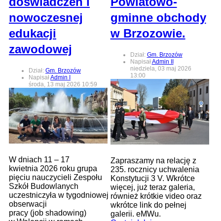
doświadczeń i
Powiatowo-
nowoczesnej
gminne obchody
edukacji
w Brzozowie.
zawodowej
Dział:
Gm. Brzozów
Napisał
Admin II
niedziela, 03 maj 2026
Dział:
Gm. Brzozów
13:00
Napisał
Admin I
środa, 13 maj 2026 10:59
W dniach 11 – 17
Zapraszamy na relację z
kwietnia 2026 roku grupa
235. rocznicy uchwalenia
pięciu nauczycieli Zespołu
Konstytucji 3 V. Wkrótce
Szkół Budowlanych
więcej, już teraz galeria,
uczestniczyła w tygodniowej
również krótkie video oraz
obserwacji
wkrótce link do pełnej
pracy (job shadowing)
galerii. eMWu.