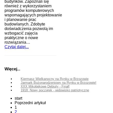
budynków. Zapoznali się
również z wykorzystaniem
programów komputerowych
wspomagających projektowanie
i planowanie prac
budowlanych. Zdobyte
doświadczenia pozwolą im
wzbogacić zajęcia
praktyczne o nowe
rozwiązania…
Czytaj dalej...
Więcej...
Kiermasz Wielkanocny na Rynku w Brzozowie
Jarmark Bożonarodzeniowy na Rynku w Brzozowie!
XXX Mikołajkowe Debiuty - Finał!
1918: Nowy początek - widowisko patriotyczne
start
Poprzedni artykuł
1
2