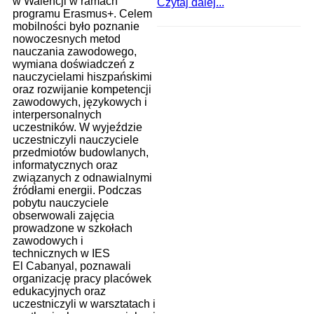
w Walencji w ramach
Czytaj dalej...
programu Erasmus+. Celem
mobilności było poznanie
nowoczesnych metod
nauczania zawodowego,
wymiana doświadczeń z
nauczycielami hiszpańskimi
oraz rozwijanie kompetencji
zawodowych, językowych i
interpersonalnych
uczestników. W wyjeździe
uczestniczyli nauczyciele
przedmiotów budowlanych,
informatycznych oraz
związanych z odnawialnymi
źródłami energii. Podczas
pobytu nauczyciele
obserwowali zajęcia
prowadzone w szkołach
zawodowych i
technicznych w IES
El Cabanyal, poznawali
organizację pracy placówek
edukacyjnych oraz
uczestniczyli w warsztatach i