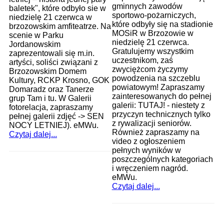
gminnych zawodów
baletek", które odbyło sie w
sportowo-pożarniczych,
niedzielę 21 czerwca w
które odbyły się na stadionie
brzozowskim amfiteatrze. Na
MOSiR w Brzozowie w
scenie w Parku
niedzielę 21 czerwca.
Jordanowskim
Gratulujemy wszystkim
zaprezentowali się m.in.
uczestnikom, zaś
artyści, soliści związani z
zwyciężcom życzymy
Brzozowskim Domem
powodzenia na szczeblu
Kultury, RCKP Krosno, GOK
powiatowym! Zapraszamy
Domaradz oraz Tanerze
zainteresowanych do pełnej
grup Tam i tu. W Galerii
galerii: TUTAJ! - niestety z
fotorelacja, zapraszamy
przyczyn technicznych tylko
pełnej galerii zdjęć -> SEN
z rywalizacji seniorów.
NOCY LETNIEJ). eMWu.
Również zapraszamy na
Czytaj dalej...
video z ogłoszeniem
pełnych wyników w
poszczególnych kategoriach
i wręczeniem nagród.
eMWu.
Czytaj dalej...