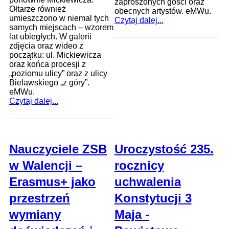
zaproszonych gości oraz
Ołtarze również
obecnych artystów. eMWu.
umieszczono w niemal tych
Czytaj dalej...
samych miejscach – wzorem
lat ubiegłych. W galerii
zdjęcia oraz wideo z
początku: ul. Mickiewicza
oraz końca procesji z
„poziomu ulicy” oraz z ulicy
Bielawskiego „z góry”.
eMWu.
Czytaj dalej...
Nauczyciele ZSB
Uroczystość 235.
w Walencji –
rocznicy
Erasmus+ jako
uchwalenia
przestrzeń
Konstytucji 3
wymiany
Maja -