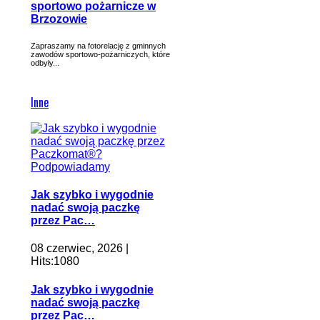
sportowo pożarnicze w
Brzozowie
Zapraszamy na fotorelację z gminnych
zawodów sportowo-pożarniczych, które
odbyły...
Inne
Jak szybko i wygodnie
nadać swoją paczkę
przez Pac…
08 czerwiec, 2026 |
Hits:1080
Jak szybko i wygodnie
nadać swoją paczkę
przez Pac…