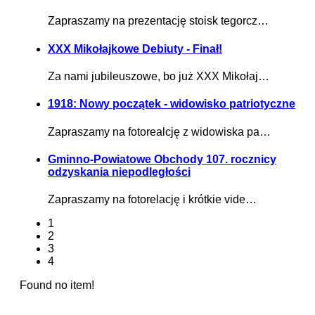
Zapraszamy na prezentację stoisk tegorcz…
XXX Mikołajkowe Debiuty - Finał!
Za nami jubileuszowe, bo już XXX Mikołaj…
1918: Nowy początek - widowisko patriotyczne
Zapraszamy na fotorealcję z widowiska pa…
Gminno-Powiatowe Obchody 107. rocznicy
odzyskania niepodległości
Zapraszamy na fotorelację i krótkie vide…
1
2
3
4
Found no item!