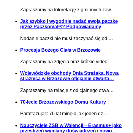
Zapraszamy na fotorelację z gminnych zaw…
Jak szybko i wygodnie nadać swoją paczkę
przez Paczkomat®? Podpowiadamy
Nadanie paczki nie musi zaczynać się od …
Procesja Bożego Ciała w Brzozowie
Zapraszamy na zdjęcia oraz krótkie video…
Wojewódzkie obchody Dnia Strażaka. Nowa
strażnica w Brzozowie oficjalnie otwarta…
Zapraszamy na relację z odicjalnego otwa…
70-lecie Brzozowskiego Domu Kultury
Parafrazując: 70 lat minęło jak jeden dz…
Nauczyciele ZSB w Walencji – Erasmus+ jako
przestrzeń wymiany doświadczeń i nowo…