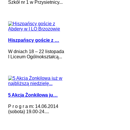
Szkół nr 1 w Przysietnicy...
Hiszpańscy goście z …
W dniach 18 – 22 listopada
I Liceum Ogólnokształcą...
5 Akcja Żonkilowa ju…
P r o g r a m: 14.06.2014
(sobota) 19.00-24....