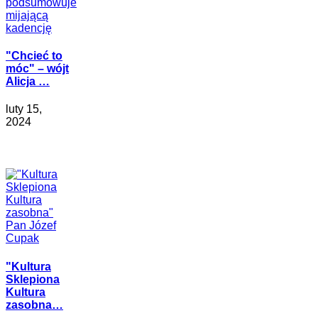
"Chcieć to
móc" – wójt
Alicja …
luty 15,
2024
"Kultura
Sklepiona
Kultura
zasobna…