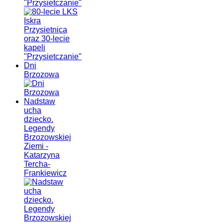
"Przysietczanie"
Dni
Brzozowa
Nadstaw
ucha
dziecko.
Legendy
Brzozowskiej
Ziemi -
Katarzyna
Tercha-
Frankiewicz