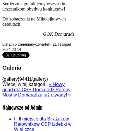
Serdecznie gratulujemy wszystkim
uczestnikom obydwu konkursów!
Do zobaczenia na Mikołajkowych
debiutach!
GOK Domaradz
Ostatnio zmienianyczwartek, 21 listopad
2024 20:14
Galeria
{gallery}9441{/gallery}
Więcej w tej kategorii:
« Nowy
quad dla OSP Domaradz Poręby
Most w Domaradzu już otwarty! »
Najnowsze od Admin
I i II miejsce dla Strażaków
Ratowników OSP Izdebki w
Wieliczce