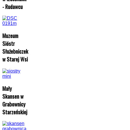
- Rudawcu
Muzeum
Sióstr
Służebniczek
w Starej Wsi
Mały
Skansen w
Grabownicy
Starzeńskiej