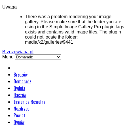
Uwaga
There was a problem rendering your image
gallery. Please make sure that the folder you are
using in the Simple Image Gallery Pro plugin tags
exists and contains valid image files. The plugin
could not locate the folder:
media/k2/galleries/9441
Brzozowiana.pl
Menu
Brzozów
Domaradz
Dydnia
Haczów
Jasienica Rosielna
Nozdrzec
Powiat
Dynów