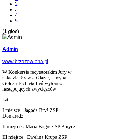
2
3
4
5
(1 głos)
Admin
www.brzozowiana.pl
W Konkursie recytatorskim Jury w
składzie: Sylwia Glazer, Lucyna
Gołda i Elżbieta Leń wyłoniło
następujących zwycięzców:
kat 1
I miejsce - Jagoda Bryś ZSP
Domaradz
II miejsce - Maria Bogusz SP Barycz
III miejsce - Ewelina Krupa ZSP