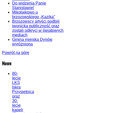
Do widzenia Panie
Stanisławie!
Mikołajkowo u
brzozowskiego „Kazika”
Brzozowscy artyści podbili
iwonicką publiczność oraz
zostali odkryci w światowych
mediach
Gmina miejska Dynów
wyróżniona
Powrót na górę
Nowe
80-
lecie
LKS
Iskra
Przysietnica
oraz
30-
lecie
kapeli