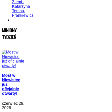
MINIONY
TYDZIEŃ
Most w
Niewistce
już
oficjalnie
otwarty!
czerwiec 29,
2026