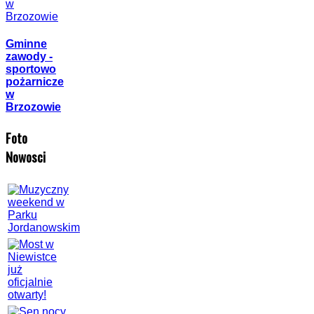
Gminne
zawody -
sportowo
pożarnicze
w
Brzozowie
Foto
Nowosci