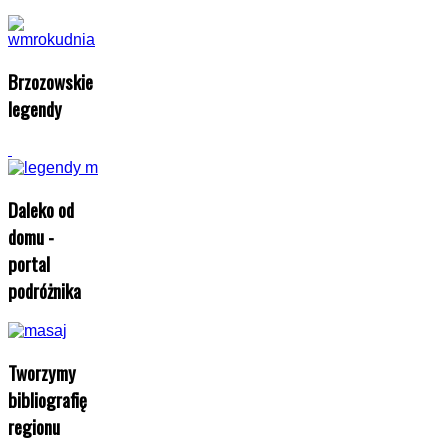
Brzozowskie
legendy
Daleko od
domu -
portal
podróżnika
Tworzymy
bibliografię
regionu