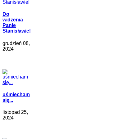
Do
widzenia
Panie
Stanisławie!
grudzień 08,
2024
uśmiecham
się...
listopad 25,
2024