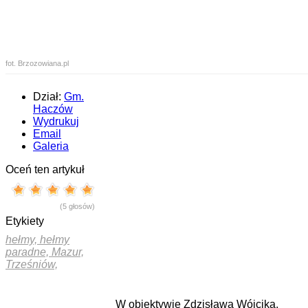
fot. Brzozowiana.pl
Dział:
Gm.
Haczów
Wydrukuj
Email
Galeria
Oceń ten artykuł
(5 głosów)
Etykiety
hełmy,
hełmy
paradne,
Mazur,
Trześniów,
W obiektywie Zdzisława Wójcika.