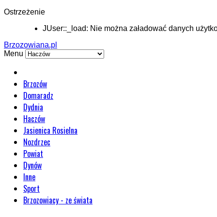
Ostrzeżenie
JUser::_load: Nie można załadować danych użytko
Brzozowiana.pl
Menu
Brzozów
Domaradz
Dydnia
Haczów
Jasienica Rosielna
Nozdrzec
Powiat
Dynów
Inne
Sport
Brzozowiacy - ze świata