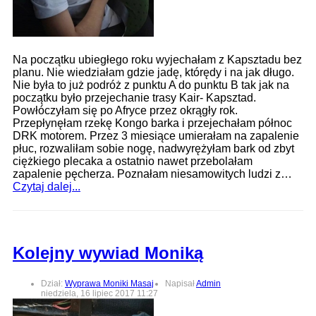
Na początku ubiegłego roku wyjechałam z Kapsztadu bez
planu. Nie wiedziałam gdzie jadę, którędy i na jak długo.
Nie była to już podróż z punktu A do punktu B tak jak na
początku było przejechanie trasy Kair- Kapsztad.
Powłóczyłam się po Afryce przez okrągły rok.
Przepłynęłam rzekę Kongo barka i przejechałam północ
DRK motorem. Przez 3 miesiące umierałam na zapalenie
płuc, rozwaliłam sobie nogę, nadwyrężyłam bark od zbyt
ciężkiego plecaka a ostatnio nawet przebolałam
zapalenie pęcherza. Poznałam niesamowitych ludzi z…
Czytaj dalej...
Kolejny wywiad Moniką
Dział:
Wyprawa Moniki Masaj
Napisał
Admin
niedziela, 16 lipiec 2017 11:27