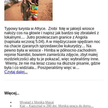
Typowy turysta w Afryce. Zrobi fotę w jakiejś wiosce
nałoży cos na głowie i napisz jak bardzo się zbratałeś z
lokalnymi.... Jutro przekraczam granice z Angola
(napisała wczoraj 5.04). A w międzyczasie spędzam noc
na chacie zjaranych sprzedawców kukurydzy… Na
pewno była w wiosce - Himba w północno-zachodnim
rejonie Namibii, bowiem zamieściła zdjęcie, zbyt małej
rozdzielczości aby tu je pokazać, więc wybraliśmy inne.
Wiemy, że nie ma teraz czasu na dłuższe pisanie, gdzie
była i co widziała... Poszperaliśmy więc w…
Czytaj dalej...
Więcej...
Wywiad z Moniką Masaj
Kair – Kapsztad w 290 dni. Monika wraca do domu…