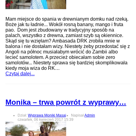
Mam miejsce do spania w drewnianym domku nad rzeką.
Boże jak tu ładnie... Wokół rosną banany, mango i fruta
pao. Dom jest zbudowany w tradycyjny sposób na
palach, wszystko z drewna, zamiast szyb są okiennice.
Skąd się tu wzięłam? Ambasada DRK zrobiła mnie w
balona i nie dostałam wizy. Niestety żeby przedostać się z
Angoli na północ musiałabym wrócić do Zambii albo
lecieć samolotem. A przecież obiecałam sobie zero
samolotów... Niestety sprawa się bardziej skomplikowała
kiedy moja wiza do RK…
Czytaj dalej...
Monika – trwa powrót z wyprawy…
Dział:
Wyprawa Moniki Masaj
Napisał
Admin
czwartek, 06 kwiecień 2017 15:39