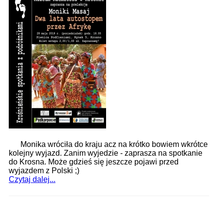
Brzozowi
: Zapraszamy na relację z odicjalnego otwarcia
nowej strażnicy w Brzozowie. Oddanie nowej siedziby str
70-lecie Brzozowskiego Domu Kultury
: Parafrazując: 70
lat minęło jak jeden dzień! Zapraszamy na fotorealcję z
obchodów 70. rocznicy utwor
Nauczyciele ZSB w Walencji – Erasmus+ jako przestrzeń
wymian
: W dniach 11 – 17 kwietnia 2026 roku grupa
pięciu nauczycieli Zespołu Szkół Budowlanych ucz
Uroczystość 235. rocznicy uchwalenia Konstytucji 3 Maja
- Po
: Zapraszamy na relację z 235. rocznicy uchwalenia
Konstytucji 3 V. Wkrótce więcej, już teraz galeria,
Monika wróciła do kraju acz na krótko bowiem wkrótce
kolejny wyjazd. Zanim wyjedzie - zaprasza na spotkanie
do Krosna. Może gdzieś się jeszcze pojawi przed
wyjazdem z Polski ;)
Czytaj dalej...