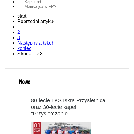
Kapsztad...
Monika już w RPA
start
Poprzedni artykuł
1
2
3
Następny artykuł
koniec
Strona 1 z 3
Nowe
80-lecie LKS Iskra Przysietnica
oraz 30-lecie kapeli
"Przysietczanie"