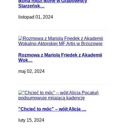
Ikona rodzi ikonę w Grabownicy
Starzeńsk…
listopad 01, 2024
Rozmowa z Mariolą Friedek z Akademii
Wok…
maj 02, 2024
"Chcieć to móc" – wójt Alicja …
luty 15, 2024