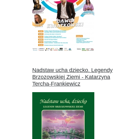
Nadstaw ucha dziecko. Legendy
Brzozowskiej Ziemi - Katarzyna
Tercha-Frankiewicz