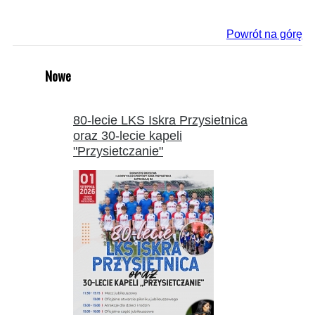
Powrót na górę
Nowe
80-lecie LKS Iskra Przysietnica
oraz 30-lecie kapeli
"Przysietczanie"