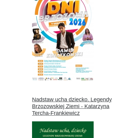
Nadstaw ucha dziecko. Legendy
Brzozowskiej Ziemi - Katarzyna
Tercha-Frankiewicz