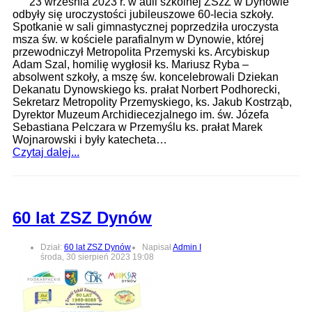
23 września 2023 r. w auli szkolnej ZSzZ w Dynowie
odbyły się uroczystości jubileuszowe 60-lecia szkoły.
Spotkanie w sali gimnastycznej poprzedziła uroczysta
msza św. w kościele parafialnym w Dynowie, której
przewodniczył Metropolita Przemyski ks. Arcybiskup
Adam Szal, homilię wygłosił ks. Mariusz Ryba –
absolwent szkoły, a mszę św. koncelebrowali Dziekan
Dekanatu Dynowskiego ks. prałat Norbert Podhorecki,
Sekretarz Metropolity Przemyskiego, ks. Jakub Kostrząb,
Dyrektor Muzeum Archidiecezjalnego im. św. Józefa
Sebastiana Pelczara w Przemyślu ks. prałat Marek
Wojnarowski i były katecheta…
Czytaj dalej...
60 lat ZSZ Dynów
Dział:
60 lat ZSZ Dynów
Napisał
Admin I
środa, 30 sierpień 2023 19:08