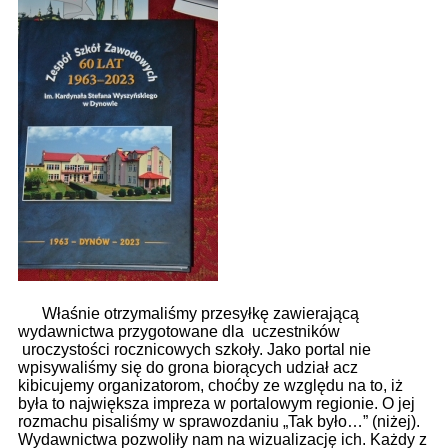
Brzozowi
: Zapraszamy na relację z odicjalnego otwarcia
nowej strażnicy w Brzozowie. Oddanie nowej siedziby str
70-lecie Brzozowskiego Domu Kultury
: Parafrazując: 70
lat minęło jak jeden dzień! Zapraszamy na fotorealcję z
obchodów 70. rocznicy utwor
Nauczyciele ZSB w Walencji – Erasmus+ jako przestrzeń
wymian
: W dniach 11 – 17 kwietnia 2026 roku grupa
pięciu nauczycieli Zespołu Szkół Budowlanych ucz
Uroczystość 235. rocznicy uchwalenia Konstytucji 3 Maja
- Po
: Zapraszamy na relację z 235. rocznicy uchwalenia
Konstytucji 3 V. Wkrótce więcej, już teraz galeria,
Właśnie otrzymaliśmy przesyłkę zawierającą
wydawnictwa przygotowane dla uczestników
uroczystości rocznicowych szkoły. Jako portal nie
wpisywaliśmy się do grona biorących udział acz
kibicujemy organizatorom, choćby ze względu na to, iż
była to największa impreza w portalowym regionie. O jej
rozmachu pisaliśmy w sprawozdaniu „Tak było…” (niżej).
Wydawnictwa pozwoliły nam na wizualizację ich. Każdy z