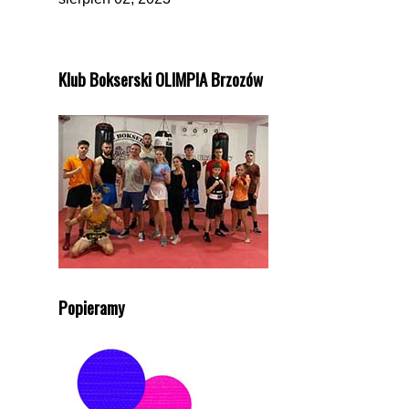
Klub Bokserski OLIMPIA Brzozów
Popieramy