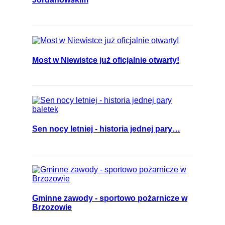
Most w Niewistce już oficjalnie otwarty!
Sen nocy letniej - historia jednej pary…
Gminne zawody - sportowo pożarnicze w
Brzozowie