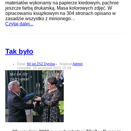
materiałów wykonamy na papierze kredowym, pachnie
jeszcze farbą drukarską. Masa kolorowych zdjęć. W
opracowaniu książkowym na 304 stronach opisano w
zasadzie wszystko z minionego…
Czytaj dalej...
Tak było
Dział:
60 lat ZSZ Dynów
Napisał
Admin
czwartek, 28 wrzesień 2023 15:09