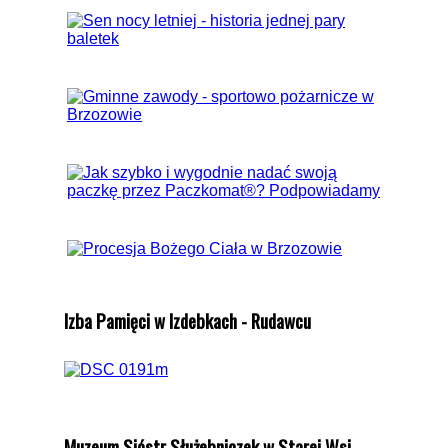
Izba Pamięci w Izdebkach - Rudawcu
Muzeum Sióstr Służebniczek w Starej Wsi