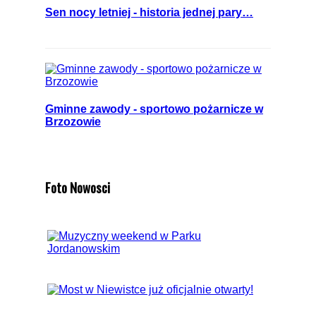
Sen nocy letniej - historia jednej pary…
Gminne zawody - sportowo pożarnicze w
Brzozowie
Foto Nowosci