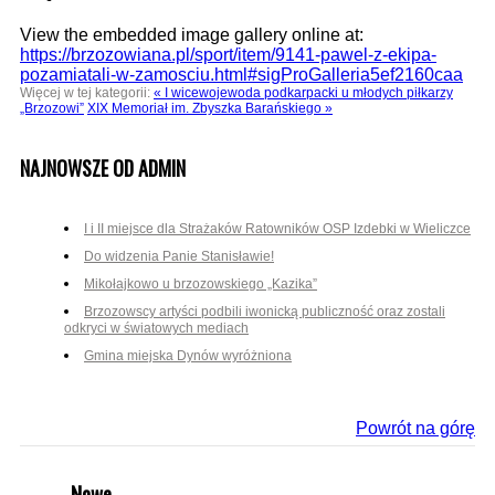
View the embedded image gallery online at:
https://brzozowiana.pl/sport/item/9141-pawel-z-ekipa-
pozamiatali-w-zamosciu.html#sigProGalleria5ef2160caa
Więcej w tej kategorii:
« I wicewojewoda podkarpacki u młodych piłkarzy
„Brzozowi”
XIX Memoriał im. Zbyszka Barańskiego »
NAJNOWSZE OD ADMIN
I i II miejsce dla Strażaków Ratowników OSP Izdebki w Wieliczce
Do widzenia Panie Stanisławie!
Mikołajkowo u brzozowskiego „Kazika”
Brzozowscy artyści podbili iwonicką publiczność oraz zostali
odkryci w światowych mediach
Gmina miejska Dynów wyróżniona
Powrót na górę
Nowe