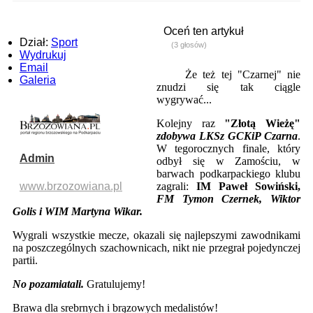
Oceń ten artykuł
Dział:
Sport
(3 głosów)
Wydrukuj
Email
Że też tej "Czarnej" nie
Galeria
znudzi się tak ciągle
wygrywać...
Kolejny raz
"Złotą Wieżę"
zdobywa LKSz GCKiP Czarna
.
W tegorocznych finale, który
Admin
odbył się w Zamościu, w
barwach podkarpackiego klubu
www.brzozowiana.pl
zagrali:
IM Paweł Sowiński,
FM Tymon Czernek, Wiktor
Golis i WIM Martyna Wikar.
Wygrali wszystkie mecze, okazali się najlepszymi zawodnikami
na poszczególnych szachownicach, nikt nie przegrał pojedynczej
partii.
No pozamiatali.
Gratulujemy!
Brawa dla srebrnych i brązowych medalistów!