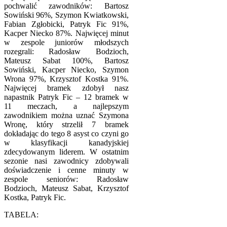
pochwalić zawodników: Bartosz
Sowiński 96%, Szymon Kwiatkowski,
Fabian Zgłobicki, Patryk Fic 91%,
Kacper Niecko 87%. Najwięcej minut
w zespole juniorów młodszych
rozegrali: Radosław Bodzioch,
Mateusz Sabat 100%, Bartosz
Sowiński, Kacper Niecko, Szymon
Wrona 97%, Krzysztof Kostka 91%.
Najwięcej bramek zdobył nasz
napastnik Patryk Fic – 12 bramek w
11 meczach, a najlepszym
zawodnikiem można uznać Szymona
Wronę, który strzelił 7 bramek
dokładając do tego 8 asyst co czyni go
w klasyfikacji kanadyjskiej
zdecydowanym liderem. W ostatnim
sezonie nasi zawodnicy zdobywali
doświadczenie i cenne minuty w
zespole seniorów: Radosław
Bodzioch, Mateusz Sabat, Krzysztof
Kostka, Patryk Fic.
TABELA: