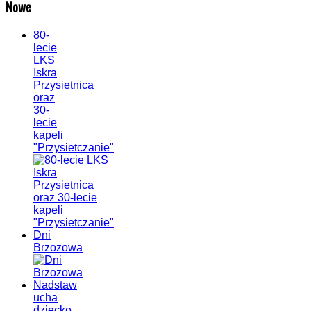
Nowe
80-
lecie
LKS
Iskra
Przysietnica
oraz
30-
lecie
kapeli
"Przysietczanie"
Dni
Brzozowa
Nadstaw
ucha
dziecko.