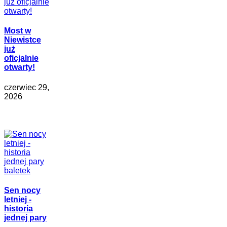
Most w
Niewistce
już
oficjalnie
otwarty!
czerwiec 29,
2026
Sen nocy
letniej -
historia
jednej pary
…