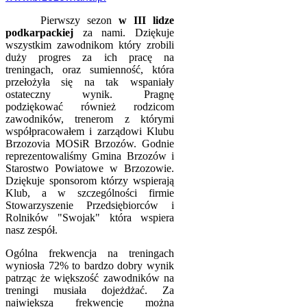
Pierwszy sezon
w III lidze
podkarpackiej
za nami. Dziękuje
wszystkim zawodnikom który zrobili
duży progres za ich pracę na
treningach, oraz sumienność, która
przełożyła się na tak wspaniały
ostateczny wynik. Pragnę
podziękować również rodzicom
zawodników, trenerom z którymi
współpracowałem i zarządowi Klubu
Brzozovia MOSiR Brzozów. Godnie
reprezentowaliśmy Gmina Brzozów i
Starostwo Powiatowe w Brzozowie.
Dziękuje sponsorom którzy wspierają
Klub, a w szczególności firmie
Stowarzyszenie Przedsiębiorców i
Rolników "Swojak" która wspiera
nasz zespół.
Ogólna frekwencja na treningach
wyniosła 72% to bardzo dobry wynik
patrząc że większość zawodników na
treningi musiała dojeżdżać. Za
największą frekwencję można