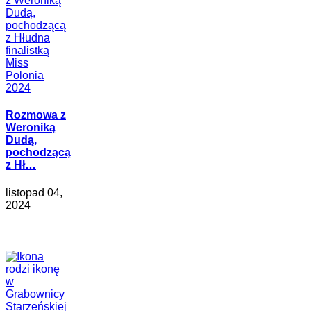
Rozmowa z
Weroniką
Dudą,
pochodzącą
z Hł…
listopad 04,
2024