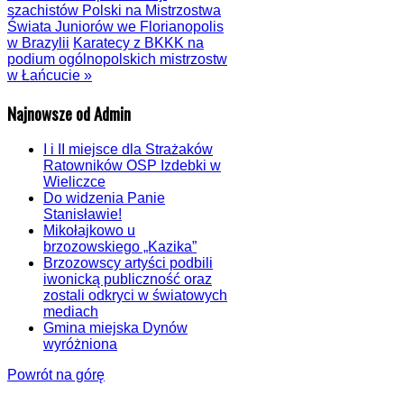
szachistów Polski na Mistrzostwa
Świata Juniorów we Florianopolis
w Brazylii
Karatecy z BKKK na
podium ogólnopolskich mistrzostw
w Łańcucie »
Najnowsze od Admin
I i II miejsce dla Strażaków
Ratowników OSP Izdebki w
Wieliczce
Do widzenia Panie
Stanisławie!
Mikołajkowo u
brzozowskiego „Kazika”
Brzozowscy artyści podbili
iwonicką publiczność oraz
zostali odkryci w światowych
mediach
Gmina miejska Dynów
wyróżniona
Powrót na górę