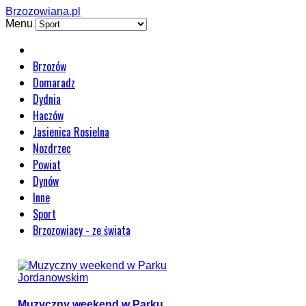
Brzozowiana.pl
Menu
Brzozów
Domaradz
Dydnia
Haczów
Jasienica Rosielna
Nozdrzec
Powiat
Dynów
Inne
Sport
Brzozowiacy - ze świata
Muzyczny weekend w Parku