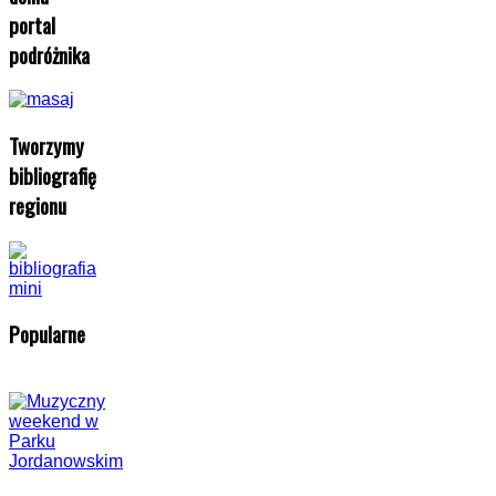
portal
podróżnika
Tworzymy
bibliografię
regionu
Popularne