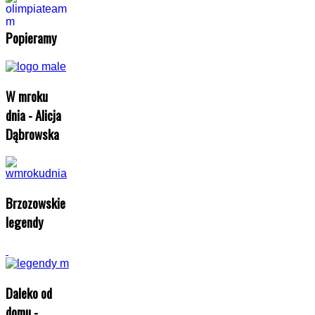
Popieramy
W mroku
dnia - Alicja
Dąbrowska
Brzozowskie
legendy
Daleko od
domu -