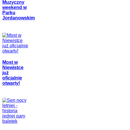
Muzyczny
weekend w
Parku
Jordanowskim
Most w
Niewistce
już
oficjalnie
otwarty!