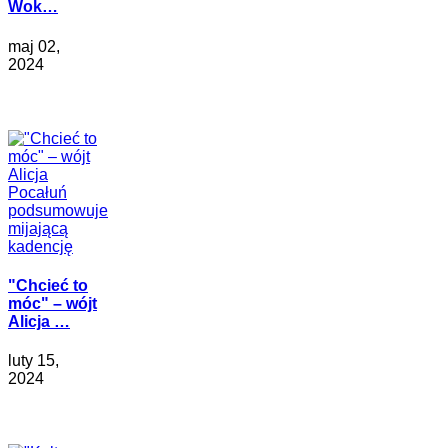
Wok…
maj 02,
2024
"Chcieć to
móc" – wójt
Alicja …
luty 15,
2024