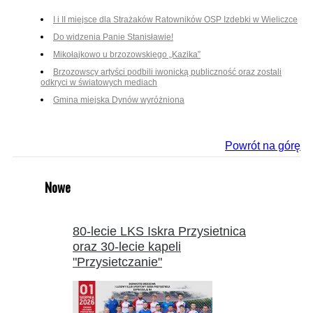
I i II miejsce dla Strażaków Ratowników OSP Izdebki w Wieliczce
Do widzenia Panie Stanisławie!
Mikołajkowo u brzozowskiego „Kazika”
Brzozowscy artyści podbili iwonicką publiczność oraz zostali
odkryci w światowych mediach
Gmina miejska Dynów wyróżniona
Powrót na górę
Nowe
80-lecie LKS Iskra Przysietnica
oraz 30-lecie kapeli
"Przysietczanie"