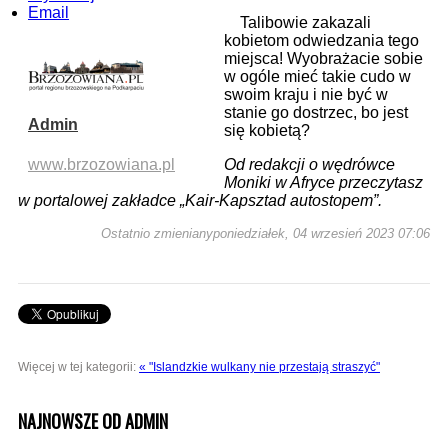
Email
Talibowie zakazali
kobietom odwiedzania tego
miejsca! Wyobrażacie sobie
w ogóle mieć takie cudo w
swoim kraju i nie być w
stanie go dostrzec, bo jest
Admin
się kobietą?
www.brzozowiana.pl
Od redakcji o wędrówce
Moniki w Afryce przeczytasz
w portalowej zakładce „Kair-Kapsztad autostopem”.
Ostatnio zmienianyponiedziałek, 04 wrzesień 2023 07:06
Więcej w tej kategorii:
« "Islandzkie wulkany nie przestają straszyć"
NAJNOWSZE OD ADMIN