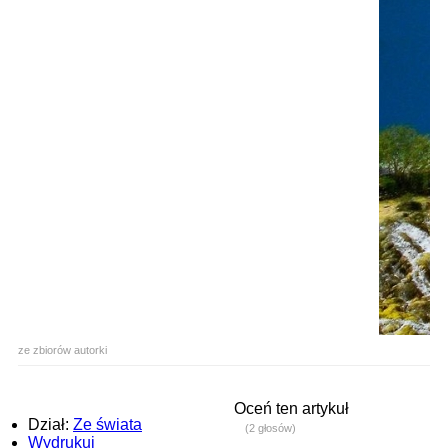
ze zbiorów autorki
Oceń ten artykuł
Dział:
Ze świata
(2 głosów)
Wydrukuj