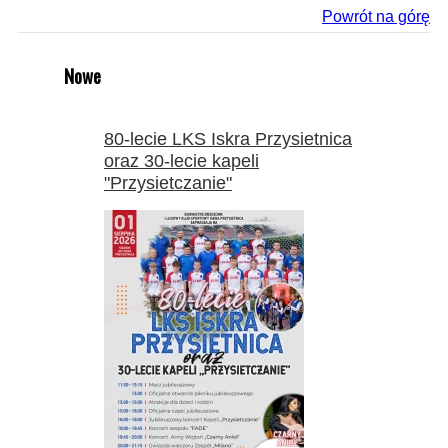
Powrót na górę
Nowe
80-lecie LKS Iskra Przysietnica
oraz 30-lecie kapeli
"Przysietczanie"