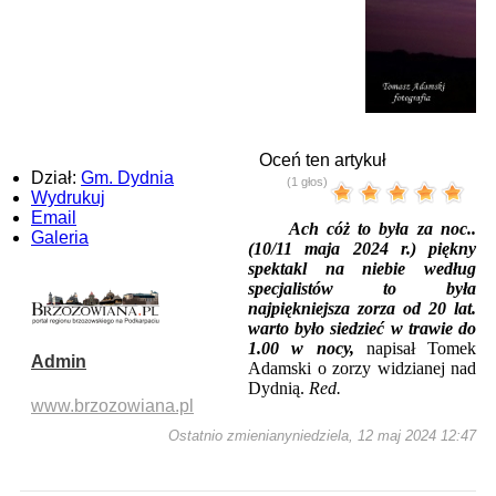
Oceń ten artykuł
Dział:
Gm. Dydnia
(1 głos)
Wydrukuj
Email
Ach cóż to była za noc..
Galeria
(10/11 maja 2024 r.) piękny
spektakl na niebie według
specjalistów to była
najpiękniejsza zorza od 20 lat.
warto było siedzieć w trawie do
1.00 w nocy,
napisał Tomek
Admin
Adamski o zorzy widzianej nad
Dydnią.
Red.
www.brzozowiana.pl
Ostatnio zmienianyniedziela, 12 maj 2024 12:47