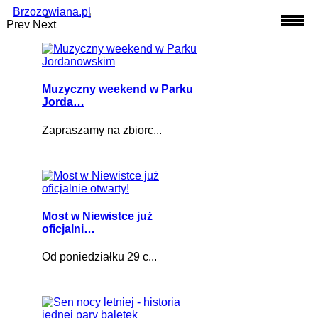
Brzozowiana.pl
Prev
Next
Muzyczny weekend w Parku
Jorda…
Zapraszamy na zbiorc...
Most w Niewistce już
oficjalni…
Od poniedziałku 29 c...