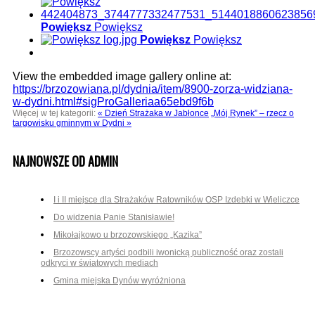
Powiększ
Powiększ
Powiększ
Powiększ
View the embedded image gallery online at:
https://brzozowiana.pl/dydnia/item/8900-zorza-widziana-
w-dydni.html#sigProGalleriaa65ebd9f6b
Więcej w tej kategorii:
« Dzień Strażaka w Jabłonce
„Mój Rynek” – rzecz o
targowisku gminnym w Dydni »
NAJNOWSZE OD ADMIN
I i II miejsce dla Strażaków Ratowników OSP Izdebki w Wieliczce
Do widzenia Panie Stanisławie!
Mikołajkowo u brzozowskiego „Kazika”
Brzozowscy artyści podbili iwonicką publiczność oraz zostali
odkryci w światowych mediach
Gmina miejska Dynów wyróżniona