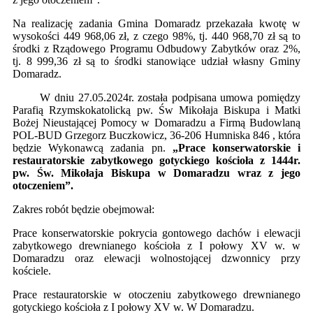
Na realizację zadania Gmina Domaradz przekazała kwotę w
wysokości 449 968,06 zł, z czego 98%, tj. 440 968,70 zł są to
środki z Rządowego Programu Odbudowy Zabytków oraz 2%,
tj. 8 999,36 zł są to środki stanowiące udział własny Gminy
Domaradz.
W dniu 27.05.2024r. została podpisana umowa pomiędzy
Parafią Rzymskokatolicką pw. Św Mikołaja Biskupa i Matki
Bożej Nieustającej Pomocy w Domaradzu a Firmą Budowlaną
POL-BUD Grzegorz Buczkowicz, 36-206 Humniska 846 , która
będzie Wykonawcą zadania pn.
„Prace konserwatorskie i
restauratorskie zabytkowego gotyckiego kościoła z 1444r.
pw. Św. Mikołaja Biskupa w Domaradzu wraz z jego
otoczeniem”.
Zakres robót będzie obejmował:
Prace konserwatorskie pokrycia gontowego dachów i elewacji
zabytkowego drewnianego kościoła z I połowy XV w. w
Domaradzu oraz elewacji wolnostojącej dzwonnicy przy
kościele.
Prace restauratorskie w otoczeniu zabytkowego drewnianego
gotyckiego kościoła z I połowy XV w. W Domaradzu.