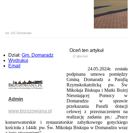
fot. UG Domaradz
Oceń ten artykuł
Dział:
Gm. Domaradz
(2 głosów)
Wydrukuj
Email
24.05.2024r. została
podpisana umowa pomiędzy
Gminą Domaradz a Parafią
Rzymskokatolicką pw. Św
Mikołaja Biskupa i Matki Bożej
Nieustającej Pomocy w
Admin
Domaradzu w sprawie
przekazania Parafii dotacji
www.brzozowiana.pl
celowej z przeznaczeniem na
realizację zadania pn.: „Prace
konserwatorskie i restauratorskie zabytkowego gotyckiego
kościoła z 1444r. pw. Św. Mikołaja Biskupa w Domaradzu wraz
z jego otoczeniem”.