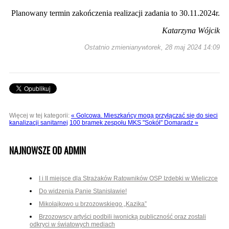
Planowany termin zakończenia realizacji zadania to 30.11.2024r.
Katarzyna Wójcik
Ostatnio zmienianywtorek, 28 maj 2024 14:09
Więcej w tej kategorii:
« Golcowa. Mieszkańcy mogą przyłączać się do sieci
kanalizacji sanitarnej
100 bramek zespołu MKS "Sokół" Domaradz »
NAJNOWSZE OD ADMIN
I i II miejsce dla Strażaków Ratowników OSP Izdebki w Wieliczce
Do widzenia Panie Stanisławie!
Mikołajkowo u brzozowskiego „Kazika”
Brzozowscy artyści podbili iwonicką publiczność oraz zostali
odkryci w światowych mediach