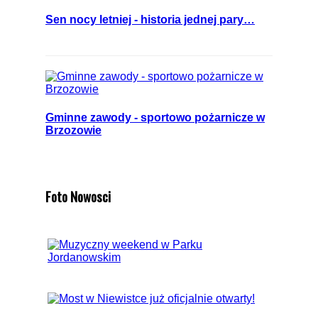
Sen nocy letniej - historia jednej pary…
Gminne zawody - sportowo pożarnicze w
Brzozowie
Foto Nowosci