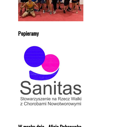
Popieramy
W mroku dnia - Alicja Dąbrowska