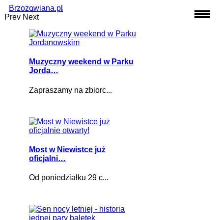
Brzozowiana.pl
Prev
Next
Muzyczny weekend w Parku
Jorda…
Zapraszamy na zbiorc...
Most w Niewistce już
oficjalni…
Od poniedziałku 29 c...