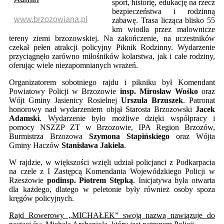
sport, historię, edukację na rzecz
bezpieczeństwa i rodzinną
www.brzozowiana.pl
zabawę. Trasa licząca blisko 55
km wiodła przez malownicze
tereny ziemi brzozowskiej. Na zakończenie, na uczestników
czekał pełen atrakcji policyjny Piknik Rodzinny. Wydarzenie
przyciągnęło zarówno miłośników kolarstwa, jak i całe rodziny,
oferując wiele niezapomnianych wrażeń.
Organizatorem sobotniego rajdu i pikniku był Komendant
Powiatowy Policji w Brzozowie
insp. Mirosław Wośko
oraz
Wójt Gminy Jasienicy Rosielnej
Urszula Brzuszek
. Patronat
honorowy nad wydarzeniem objął Starosta Brzozowski
Jacek
Adamski
. Wydarzenie było możliwe dzięki współpracy i
pomocy NSZZP ZT w Brzozowie, IPA Region Brzozów,
Burmistrza Brzozowa
Szymona Stapińskiego
oraz Wójta
Gminy Haczów
Stanisława Jakiela
.
W rajdzie, w większości wzięli udział policjanci z Podkarpacia
na czele z I Zastępcą Komendanta Wojewódzkiego Policji w
Rzeszowie
podinsp. Piotrem Stępką
. Inicjatywa była otwarta
dla każdego, dlatego w peletonie były również osoby spoza
kręgów policyjnych.
Rajd Rowerowy „MICHAŁEK” swoją nazwą nawiązuje do