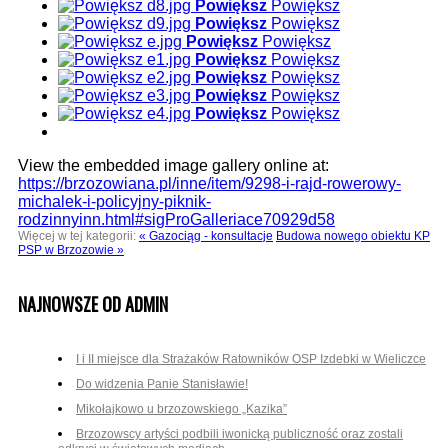
Powiększ
Powiększ
Powiększ
Powiększ
Powiększ
Powiększ
Powiększ
Powiększ
Powiększ
Powiększ
Powiększ
Powiększ
Powiększ
Powiększ
View the embedded image gallery online at:
https://brzozowiana.pl/inne/item/9298-i-rajd-rowerowy-
michalek-i-policyjny-piknik-
rodzinnyinn.html#sigProGalleriace70929d58
Więcej w tej kategorii:
« Gazociąg - konsultacje
Budowa nowego obiektu KP
PSP w Brzozowie »
NAJNOWSZE OD ADMIN
I i II miejsce dla Strażaków Ratowników OSP Izdebki w Wieliczce
Do widzenia Panie Stanisławie!
Mikołajkowo u brzozowskiego „Kazika”
Brzozowscy artyści podbili iwonicką publiczność oraz zostali