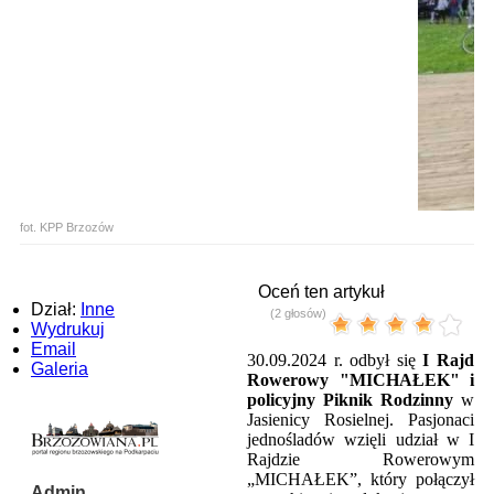
fot. KPP Brzozów
Oceń ten artykuł
Dział:
Inne
(2 głosów)
Wydrukuj
Email
30.09.2024 r. odbył się
I Rajd
Galeria
Rowerowy "MICHAŁEK" i
policyjny Piknik Rodzinny
w
Jasienicy Rosielnej.
Pasjonaci
jednośladów wzięli udział w I
Rajdzie Rowerowym
„MICHAŁEK”, który połączył
Admin