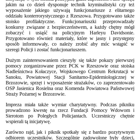
jakim na co dzień dysponuje technik kryminalistyki czy też
wyposażenie jakiego używają funkcjonariusze z elitarnego
oddziału konterrorystycznego z Rzeszowa. Przygotowano także
stoisko profilaktyczne. Funkcjonariuszki przeprowadzały
konkursy związane z bezpieczeństwem, a każdy chętny mógł
zobaczyć i usiąść na policyjnym Harleyu Davidsonie.
Przygotowano również materiały, które w jasny i przystępny
sposób informowały, co należy zrobić aby móc wstąpić w
szeregi Policji i zostać funkcjonariuszem.
Dużym zainteresowaniem cieszyły się także pokazy pierwszej
pomocy zorganizowane przez PCK w Rzeszowie oraz stoiska
Nadleśnictwa Kołaczyce, Wojskowego Centrum Rekrutacji w
Sanoku, Powiatowej Stacji Sanitarno-Epidemiologicznej w
Brzozowie, sprzęt i wyposażenie strażaków, co zaprezentowało
OSP Jasienica Rosielna oraz Komenda Powiatowa Państwowej
Straży Pożarnej w Brzozowie.
Impreza miała także wymiar charytatywny. Podczas pikniku
prowadzono kwestę na rzecz Fundacji Pomocy Wdowom i
Sierotom po Poległych Policjantach. Uczestniczy chętnie
wspierali tą inicjatywę.
Zarówno rajd, jak i piknik spotkały się z bardzo pozytywnym
odbiorem uczestników. Szczególnie zadowolone były dzieci,