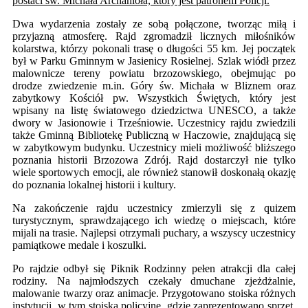
postaci św. Michała Archanioła, który jest patronem Policji.
Dwa wydarzenia zostały ze sobą połączone, tworząc miłą i
przyjazną atmosferę. Rajd zgromadził licznych miłośników
kolarstwa, którzy pokonali trasę o długości 55 km. Jej początek
był w Parku Gminnym w Jasienicy Rosielnej. Szlak wiódł przez
malownicze tereny powiatu brzozowskiego, obejmując po
drodze zwiedzenie m.in. Góry św. Michała w Bliznem oraz
zabytkowy Kościół pw. Wszystkich Świętych, który jest
wpisany na listę światowego dziedzictwa UNESCO, a także
dwory w Jasionowie i Trześniowie. Uczestnicy rajdu zwiedzili
także Gminną Bibliotekę Publiczną w Haczowie, znajdującą się
w zabytkowym budynku. Uczestnicy mieli możliwość bliższego
poznania historii Brzozowa Zdrój. Rajd dostarczył nie tylko
wiele sportowych emocji, ale również stanowił doskonałą okazję
do poznania lokalnej historii i kultury.
Na zakończenie rajdu uczestnicy zmierzyli się z quizem
turystycznym, sprawdzającego ich wiedzę o miejscach, które
mijali na trasie. Najlepsi otrzymali puchary, a wszyscy uczestnicy
pamiątkowe medale i koszulki.
Po rajdzie odbył się Piknik Rodzinny pełen atrakcji dla całej
rodziny. Na najmłodszych czekały dmuchane zjeżdżalnie,
malowanie twarzy oraz animacje. Przygotowano stoiska różnych
instytucji, w tym stoiska policyjne, gdzie zaprezentowano sprzęt,