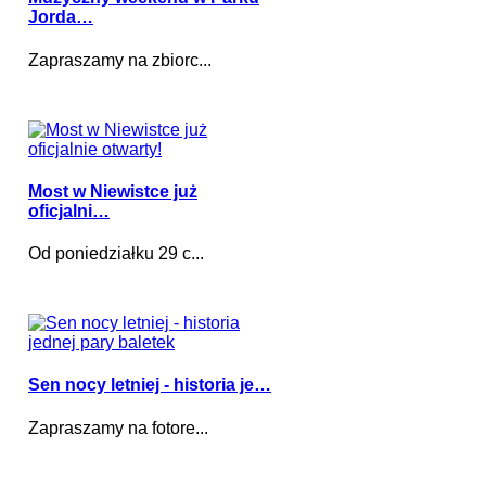
Jorda…
Zapraszamy na zbiorc...
Most w Niewistce już
oficjalni…
Od poniedziałku 29 c...
Sen nocy letniej - historia je…
Zapraszamy na fotore...