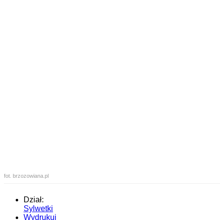
fot. brzozowiana.pl
Dział:
Sylwetki
Wydrukuj