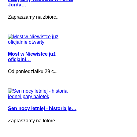
Jorda…
Zapraszamy na zbiorc...
Most w Niewistce już
oficjalni…
Od poniedziałku 29 c...
Sen nocy letniej - historia je…
Zapraszamy na fotore...