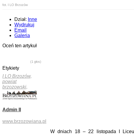
fot. I LO Brzozów
Dział:
Inne
Wydrukuj
Email
Galeria
Oceń ten artykuł
(1 głos)
Etykiety
I LO Brzozów,
powiat
brzozowski,
Admin II
www.brzozowiana.pl
W dniach 18 – 22 listopada I Lice