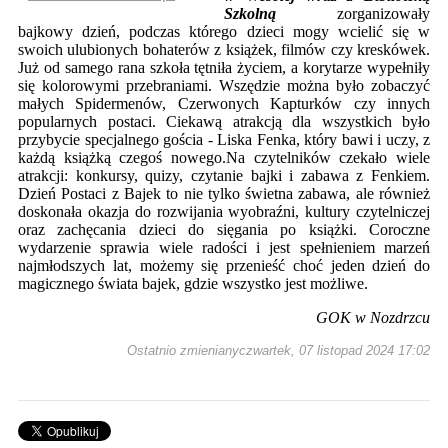
Szkolną
zorganizowały
bajkowy dzień, podczas którego dzieci mogy wcielić się w
swoich ulubionych bohaterów z książek, filmów czy kreskówek.
Już od samego rana szkoła tętniła życiem, a korytarze wypełniły
się kolorowymi przebraniami. Wszędzie można było zobaczyć
małych Spidermenów, Czerwonych Kapturków czy innych
popularnych postaci. Ciekawą atrakcją dla wszystkich było
przybycie specjalnego gościa - Liska Fenka, który bawi i uczy, z
każdą książką czegoś nowego.Na czytelników czekało wiele
atrakcji: konkursy, quizy, czytanie bajki i zabawa z Fenkiem.
Dzień Postaci z Bajek to nie tylko świetna zabawa, ale również
doskonała okazja do rozwijania wyobraźni, kultury czytelniczej
oraz zachęcania dzieci do sięgania po książki. Coroczne
wydarzenie sprawia wiele radości i jest spełnieniem marzeń
najmłodszych lat, możemy się przenieść choć jeden dzień do
magicznego świata bajek, gdzie wszystko jest możliwe.
GOK w Nozdrzcu
Ostatnio zmienianyczwartek, 07 listopad 2024 17:02