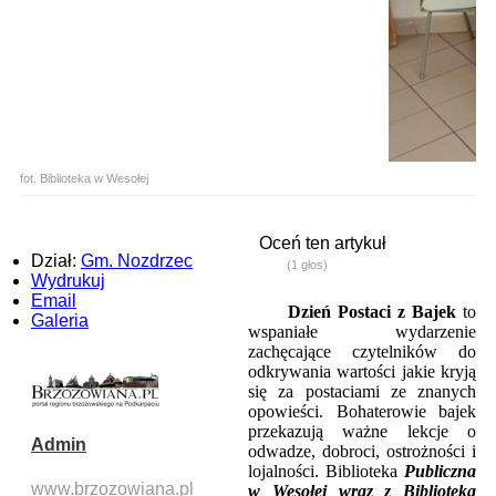
fot. Biblioteka w Wesołej
Oceń ten artykuł
Dział:
Gm. Nozdrzec
(1 głos)
Wydrukuj
Email
Dzień Postaci z Bajek
to
Galeria
wspaniałe wydarzenie
zachęcające czytelników do
odkrywania wartości jakie kryją
się za postaciami ze znanych
opowieści. Bohaterowie bajek
przekazują ważne lekcje o
Admin
odwadze, dobroci, ostrożności i
lojalności. Biblioteka
Publiczna
www.brzozowiana.pl
w Wesołej wraz z Biblioteką