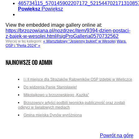
Powiększ
Powiększ
View the embedded image gallery online at:
https://brzozowiana.pl/nozdrzec/item/9394-dzien-postaci-
z-bajek-w-wesolej.html#sigProGalleria0570732562
Więcej w tej kategorii:
« Warsztatowy “Jesienny bukiet” w Wesołej
Wara.
OSP i "Perła 2024" »
NAJNOWSZE OD ADMIN
I i II miejsce dla Strażaków Ratowników OSP Izdebki w Wieliczce
Do widzenia Panie Stanisławie!
Mikołajkowo u brzozowskiego „Kazika”
Brzozowscy artyści podbili iwonicką publiczność oraz zostali
odkryci w światowych mediach
Gmina miejska Dynów wyróżniona
Powrót na górę