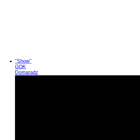
"Show"
GOK
Domaradz