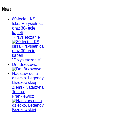
Nowe
80-lecie LKS
Iskra Przysietnica
oraz 30-lecie
kapeli
"Przysietczanie"
Dni Brzozowa
Nadstaw ucha
dziecko. Legendy
Brzozowskiej
Ziemi - Katarzyna
Tercha-
Frankiewicz