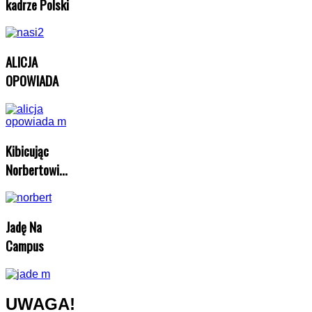
kadrze Polski
ALICJA
OPOWIADA
Kibicując
Norbertowi...
Jadę Na
Campus
UWAGA!