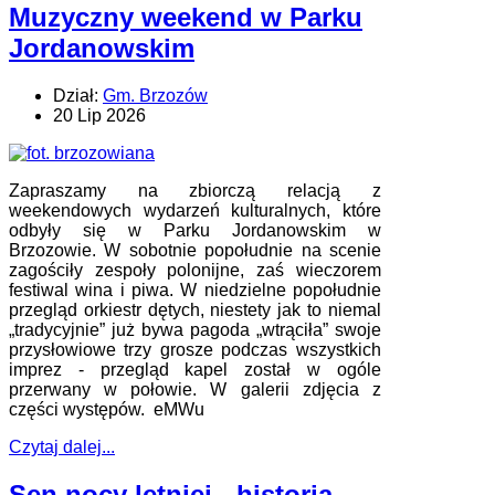
Muzyczny weekend w Parku
drukarki i pilnowania kilku rzeczy naraz. W InPost Mobile pr
Procesja Bożego Ciała w Brzozowie
: Zapraszamy na zdjęcia
Jordanowskim
oraz krótkie video z dzisiejszej procesji. Wierni tradycyjnie
już przeszli uli
Wojewódzkie obchody Dnia Strażaka. Nowa strażnica w
Dział:
Gm. Brzozów
Brzozowi
: Zapraszamy na relację z odicjalnego otwarcia
20 Lip 2026
nowej strażnicy w Brzozowie. Oddanie nowej siedziby str
70-lecie Brzozowskiego Domu Kultury
: Parafrazując: 70 lat
minęło jak jeden dzień! Zapraszamy na fotorealcję z
Zapraszamy na zbiorczą relacją z
obchodów 70. rocznicy utwor
weekendowych wydarzeń kulturalnych, które
Nauczyciele ZSB w Walencji – Erasmus+ jako przestrzeń
odbyły się w Parku Jordanowskim w
wymian
: W dniach 11 – 17 kwietnia 2026 roku grupa pięciu
Brzozowie. W sobotnie popołudnie na scenie
nauczycieli Zespołu Szkół Budowlanych ucz
zagościły zespoły polonijne, zaś wieczorem
Uroczystość 235. rocznicy uchwalenia Konstytucji 3 Maja -
festiwal wina i piwa. W niedzielne popołudnie
Po
: Zapraszamy na relację z 235. rocznicy uchwalenia
przegląd orkiestr dętych, niestety jak to niemal
Konstytucji 3 V. Wkrótce więcej, już teraz galeria,
„tradycyjnie” już bywa pagoda „wtrąciła” swoje
przysłowiowe trzy grosze podczas wszystkich
imprez - przegląd kapel został w ogóle
przerwany w połowie. W galerii zdjęcia z
części występów. eMWu
Czytaj dalej...
Sen nocy letniej - historia