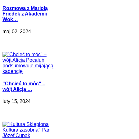
Rozmowa z Mariolą
Friedek z Akademii
Wok…
maj 02, 2024
"Chcieć to móc" –
wójt Alicja …
luty 15, 2024