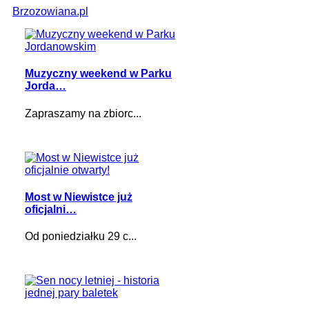
Brzozowiana.pl
Muzyczny weekend w Parku
Jorda…
Zapraszamy na zbiorc...
Most w Niewistce już
oficjalni…
Od poniedziałku 29 c...