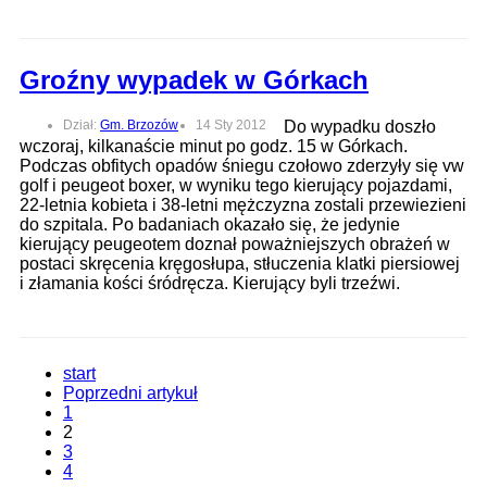
Groźny wypadek w Górkach
Dział:
Gm. Brzozów
14 Sty 2012
Do wypadku doszło
wczoraj, kilkanaście minut po godz. 15 w Górkach.
Podczas obfitych opadów śniegu czołowo zderzyły się vw
golf i peugeot boxer, w wyniku tego kierujący pojazdami,
22-letnia kobieta i 38-letni mężczyzna zostali przewiezieni
do szpitala. Po badaniach okazało się, że jedynie
kierujący peugeotem doznał poważniejszych obrażeń w
postaci skręcenia kręgosłupa, stłuczenia klatki piersiowej
i złamania kości śródręcza. Kierujący byli trzeźwi.
start
Poprzedni artykuł
1
2
3
4