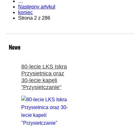
…
Następny artykuł
koniec
Strona 2 z 286
Nowe
80-lecie LKS Iskra
Przysietnica oraz
30-lecie kapeli
"Przysietczanie"