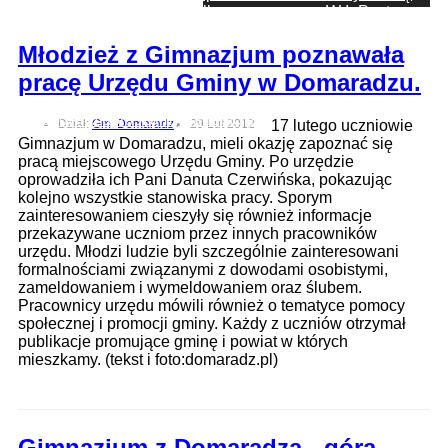
od drukarki i pilnowania kilku rzeczy naraz. W InPost
Mobile pr
Procesja Bożego Ciała w Brzozowie
: Zapraszamy na
Młodzież z Gimnazjum poznawała
zdjęcia oraz krótkie video z dzisiejszej procesji. Wierni
pracę Urzędu Gminy w Domaradzu.
tradycyjnie już przeszli uli
Wojewódzkie obchody Dnia Strażaka. Nowa strażnica w
Brzozowi
: Zapraszamy na relację z odicjalnego otwarcia
Dział:
Gm. Domaradz
29 Lut 2012
17 lutego uczniowie
nowej strażnicy w Brzozowie. Oddanie nowej siedziby str
Gimnazjum w Domaradzu, mieli okazję zapoznać się
70-lecie Brzozowskiego Domu Kultury
: Parafrazując: 70
pracą miejscowego Urzędu Gminy. Po urzędzie
lat minęło jak jeden dzień! Zapraszamy na fotorealcję z
oprowadziła ich Pani Danuta Czerwińska, pokazując
obchodów 70. rocznicy utwor
kolejno wszystkie stanowiska pracy. Sporym
Nauczyciele ZSB w Walencji – Erasmus+ jako przestrzeń
zainteresowaniem cieszyły się również informacje
wymian
: W dniach 11 – 17 kwietnia 2026 roku grupa
przekazywane uczniom przez innych pracowników
pięciu nauczycieli Zespołu Szkół Budowlanych ucz
urzędu. Młodzi ludzie byli szczególnie zainteresowani
Uroczystość 235. rocznicy uchwalenia Konstytucji 3 Maja
formalnościami związanymi z dowodami osobistymi,
- Po
: Zapraszamy na relację z 235. rocznicy uchwalenia
zameldowaniem i wymeldowaniem oraz ślubem.
Konstytucji 3 V. Wkrótce więcej, już teraz galeria,
Pracownicy urzędu mówili również o tematyce pomocy
społecznej i promocji gminy. Każdy z uczniów otrzymał
publikacje promujące gminę i powiat w których
mieszkamy. (tekst i foto:domaradz.pl)
Gimnazjum z Domaradza - górą...