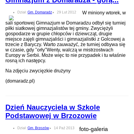
Dział:
Gm. Domaradz
29 Lut 2012
W miniony wtorek, w
sali sportowej Gimnazjum w Domaradzu odbył się turniej
piłki siatkowej gimnazjalistów tej gminy. Zwyciężyli
gospodarze w grupie chłopców i dziewcząt, drugie
miejsce zajęli gimnazjaliści i gimnazjalistki z Golcowej a
trzecie z Baryczy. Warto zauważyć, że turniej odbywa się
w czasie, gdy "orły"Wenty, walczą w mistrzostwach
Europy w Serbii. Może więc to nie przypadek i tu właśnie
rosną ich następcy.
Na zdjęciu zwycięzkie drużyny
(domaradz.pl)
Dzień Nauczyciela w Szkole
Podstawowej w Brzozowie
Dział:
Gm. Brzozów
14 Paź 2013
foto-galeria