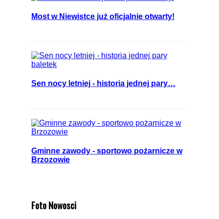
Most w Niewistce już oficjalnie otwarty!
Sen nocy letniej - historia jednej pary…
Gminne zawody - sportowo pożarnicze w
Brzozowie
Foto Nowosci