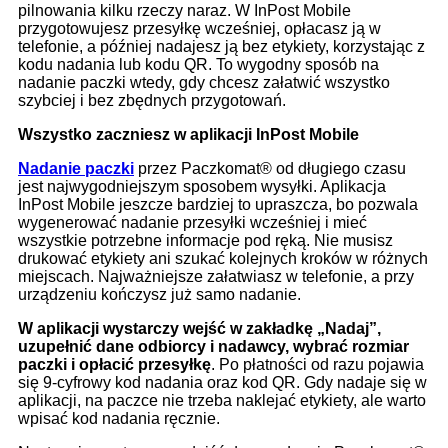
pilnowania kilku rzeczy naraz. W InPost Mobile
przygotowujesz przesyłkę wcześniej, opłacasz ją w
telefonie, a później nadajesz ją bez etykiety, korzystając z
kodu nadania lub kodu QR. To wygodny sposób na
nadanie paczki wtedy, gdy chcesz załatwić wszystko
szybciej i bez zbędnych przygotowań.
Wszystko zaczniesz w aplikacji InPost Mobile
Nadanie paczki
przez Paczkomat® od długiego czasu
jest najwygodniejszym sposobem wysyłki. Aplikacja
InPost Mobile jeszcze bardziej to upraszcza, bo pozwala
wygenerować nadanie przesyłki wcześniej i mieć
wszystkie potrzebne informacje pod ręką. Nie musisz
drukować etykiety ani szukać kolejnych kroków w różnych
miejscach. Najważniejsze załatwiasz w telefonie, a przy
urządzeniu kończysz już samo nadanie.
W aplikacji wystarczy wejść w zakładkę „Nadaj”,
uzupełnić dane odbiorcy i nadawcy, wybrać rozmiar
paczki i opłacić przesyłkę
. Po płatności od razu pojawia
się 9-cyfrowy kod nadania oraz kod QR. Gdy nadaje się w
aplikacji, na paczce nie trzeba naklejać etykiety, ale warto
wpisać kod nadania ręcznie.