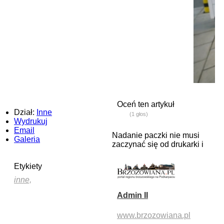
Oceń ten artykuł
Dział:
Inne
(1 głos)
Wydrukuj
Email
Nadanie paczki nie musi
Galeria
zaczynać się od drukarki i
Etykiety
inne,
Admin II
www.brzozowiana.pl