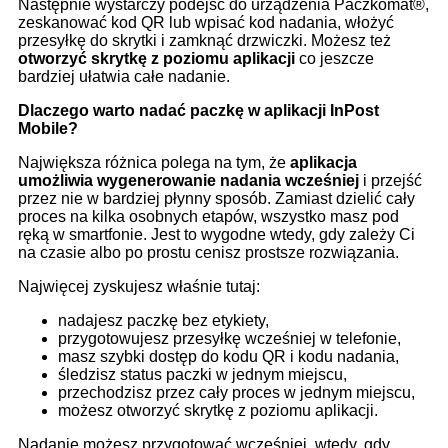
Następnie wystarczy podejść do urządzenia Paczkomat®,
zeskanować kod QR lub wpisać kod nadania, włożyć
przesyłkę do skrytki i zamknąć drzwiczki. Możesz też
otworzyć skrytkę z poziomu aplikacji
co jeszcze
bardziej ułatwia całe nadanie.
Dlaczego warto nadać paczkę w aplikacji InPost
Mobile?
Największa różnica polega na tym, że
aplikacja
umożliwia wygenerowanie nadania wcześniej
i przejść
przez nie w bardziej płynny sposób. Zamiast dzielić cały
proces na kilka osobnych etapów, wszystko masz pod
ręką w smartfonie. Jest to wygodne wtedy, gdy zależy Ci
na czasie albo po prostu cenisz prostsze rozwiązania.
Najwięcej zyskujesz właśnie tutaj:
nadajesz paczkę bez etykiety,
przygotowujesz przesyłkę wcześniej w telefonie,
masz szybki dostęp do kodu QR i kodu nadania,
śledzisz status paczki w jednym miejscu,
przechodzisz przez cały proces w jednym miejscu,
możesz otworzyć skrytkę z poziomu aplikacji.
Nadanie możesz przygotować wcześniej, wtedy, gdy