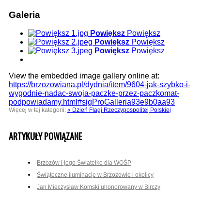
Galeria
Powiększ
Powiększ
Powiększ
Powiększ
Powiększ
Powiększ
View the embedded image gallery online at:
https://brzozowiana.pl/dydnia/item/9604-jak-szybko-i-
wygodnie-nadac-swoja-paczke-przez-paczkomat-
podpowiadamy.html#sigProGalleria93e9b0aa93
Więcej w tej kategorii:
« Dzień Flagi Rzeczypospolitej Polskiej
ARTYKUŁY POWIĄZANE
Brzozów i jego Światełko dla WOŚP
Świąteczne iluminacje w Brzozowie i okolicy
Jan Mieczysław Komski uhonorowany w Birczy