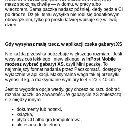
masz spokojną chwilę — w domu, w pracy albo
wieczorem. Samą paczkę nadasz później, kiedy będzie Ci
po drodze. Dzięki temu wysyłka nie robi się dodatkowym
obowiązkiem, tylko po prostu łatwiej wpisuje się w Twój
dzień.
Gdy wysyłasz małą rzecz, w aplikacji czeka gabaryt XS
Nie każda przesyłka potrzebuje większego rozmiaru. Jeśli
wysyłasz coś lekkiego i niewielkiego,
w InPost Mobile
możesz wybrać gabaryt XS
, czyli Mini paczkę. To
najmniejszy format nadania przez Paczkomat®, dostępny
wyłącznie w aplikacji. Maksymalna waga takiej przesyłki
wynosi 3 kg, a maksymalne wymiary to 4 × 23 × 40 cm.
Jest to wygodna opcja wtedy, gdy chcesz od razu dobrać
rozmiar paczki do zawartości. W gabarycie XS zmieszczą
się między innymi:
dokumenty lub notatki,
książka,
płyta CD albo gra komputerowa,
akcesoria do telefonu,