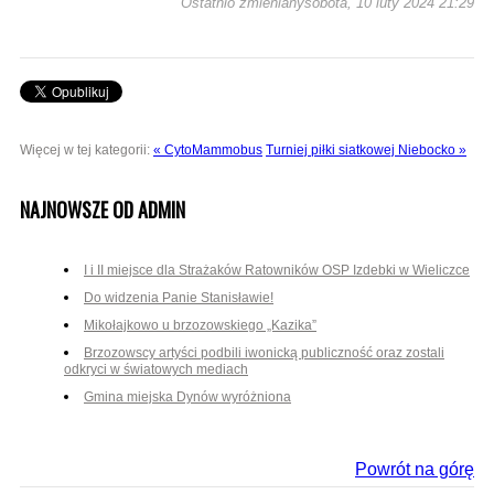
Ostatnio zmienianysobota, 10 luty 2024 21:29
Więcej w tej kategorii:
« CytoMammobus
Turniej piłki siatkowej Niebocko »
NAJNOWSZE OD ADMIN
I i II miejsce dla Strażaków Ratowników OSP Izdebki w Wieliczce
Do widzenia Panie Stanisławie!
Mikołajkowo u brzozowskiego „Kazika”
Brzozowscy artyści podbili iwonicką publiczność oraz zostali
odkryci w światowych mediach
Gmina miejska Dynów wyróżniona
Powrót na górę