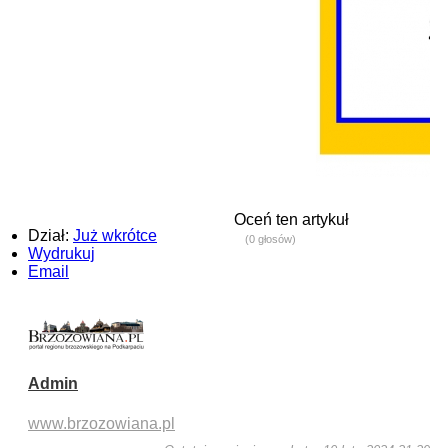
Oceń ten artykuł
Dział:
Już wkrótce
(0 głosów)
Wydrukuj
Email
Admin
www.brzozowiana.pl