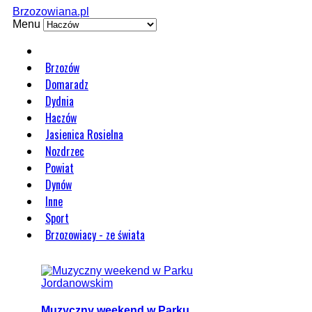
Brzozowiana.pl
Menu
Brzozów
Domaradz
Dydnia
Haczów
Jasienica Rosielna
Nozdrzec
Powiat
Dynów
Inne
Sport
Brzozowiacy - ze świata
Muzyczny weekend w Parku