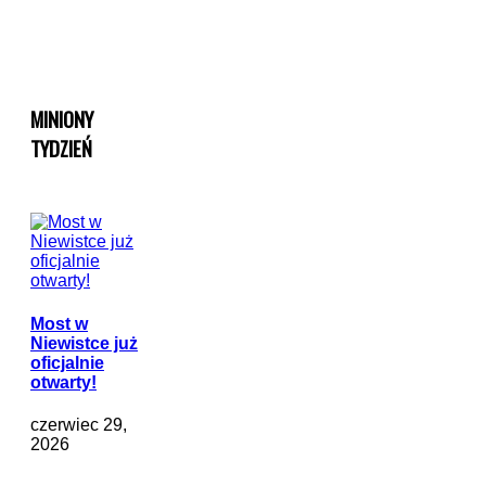
MINIONY
TYDZIEŃ
Most w
Niewistce już
oficjalnie
otwarty!
czerwiec 29,
2026