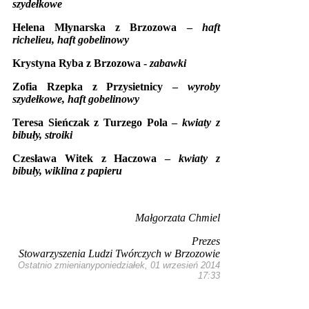
szydełkowe
Helena Młynarska z Brzozowa –
haft
richelieu, haft gobelinowy
Krystyna Ryba z Brzozowa -
zabawki
Zofia Rzepka z Przysietnicy –
wyroby
szydełkowe, haft gobelinowy
Teresa Sieńczak z Turzego Pola –
kwiaty z
bibuły, stroiki
Czesława Witek z Haczowa –
kwiaty z
bibuły, wiklina z papieru
Małgorzata Chmiel
Prezes
Stowarzyszenia Ludzi Twórczych w Brzozowie
Ostatnio zmienianyponiedziałek, 01 wrzesień 2014
17:33