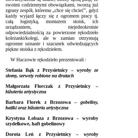
swoimi codziennymi obowiązkami, tworzą już
zgrany zespół, któremu „chce się chcieć”, gdyż
każdy wyjazd łączy się z ogromem pracy tj.
całą logistyką, montażem stoisk, ich
urządzaniem, niejednokrotnie
odpowiedzialnością za powierzone rękodzieło
koleżanki/kolegi, ale w zamian otrzymują
ogromne uznanie i szacunek odwiedzających
piękne stoiska z rękodziełem.
W Haczowie rękodzieło prezentowali :
Stefania Bąk z Przysietnicy –
wyroby ze
słomy, serwety robione na drutach
Małgorzata Florczak z Przysietnicy –
biżuteria artystyczna
Barbara Florek z Brzozowa –
gobeliny,
batiki oraz biżuteria artystyczna
Krystyna Łobaza z Brzozowa – wyroby
szydełkowe, haft gobelinowy
Dorota Leń z Przysietnicy –
wyroby