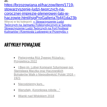
at:
https://brzozowiana.pl/haczow/item/1719-
stowarzyszenie-ludzi-tworczych-na-
corocznej-imprezie-plenerowej-lato-w-
haczowie.html#sigProGalleria7b441da23b
Więcej w tej kategorii:
« Stowarzyszenie Ludzi
Twórczych na Jarmarku Folklorystycznym w Sanoku
Stowarzyszenie Ludzi Twórczych na Fort Festiwal
Kulinariów i Rzemiosła Ludowego w Przemyślu »
ARTYKUŁY POWIĄZANE
Pielgrzymka Róż Żywego Różańca -
Przysietnica 2022
I Bieg im. Lotnej Kompanii Szturmowej por.
Stanisława Maczka oraz Haczowskich
Bohaterów Walk o Niepodległość Polski 1918 –
1921
Niecodzienny kurs...
Warsztaty „Koronkowa robota…”
Wianki nad Wisłokiem 2018