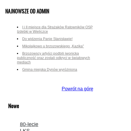
NAJNOWSZE OD ADMIN
I i II miejsce dla Strażaków Ratowników OSP
Izdebki w Wieliczce
Do widzenia Panie Stanisławie!
Mikołajkowo u brzozowskiego „Kazika”
Brzozowscy artyści podbili iwonicką
publiczność oraz zostali odkryci w światowych
mediach
Gmina miejska Dynów wyróżniona
Powrót na górę
Nowe
80-lecie
LKS