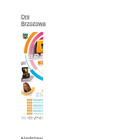
Dni
Brzozowa
Nadstaw