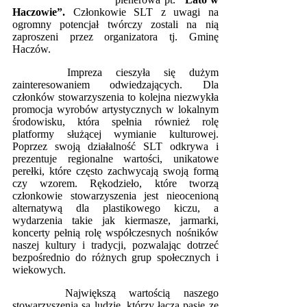
Haczowie”.
Członkowie SLT z uwagi na
ogromny potencjał twórczy zostali na nią
zaproszeni przez organizatora tj. Gminę
Haczów.
Impreza cieszyła się dużym
zainteresowaniem odwiedzających. Dla
członków stowarzyszenia to kolejna niezwykła
promocja wyrobów artystycznych w lokalnym
środowisku, która spełnia również rolę
platformy służącej wymianie kulturowej.
Poprzez swoją działalność SLT odkrywa i
prezentuje regionalne wartości, unikatowe
perełki, które często zachwycają swoją formą
czy wzorem. Rękodzieło, które tworzą
członkowie stowarzyszenia jest nieocenioną
alternatywą dla plastikowego kiczu, a
wydarzenia takie jak kiermasze, jarmarki,
koncerty pełnią rolę współczesnych nośników
naszej kultury i tradycji, pozwalając dotrzeć
bezpośrednio do różnych grup społecznych i
wiekowych.
Największą wartością naszego
stowarzyszenia są ludzie, którzy łączą pasję ze