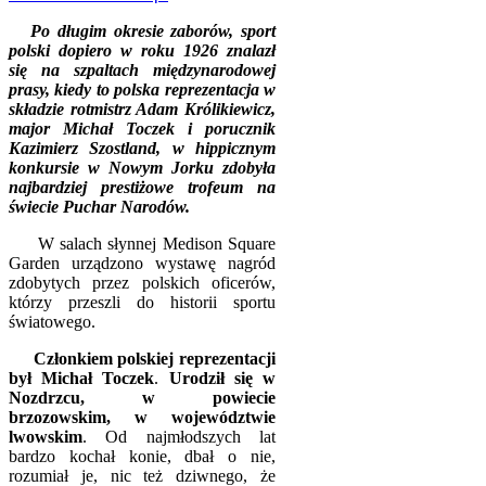
Po długim okresie zaborów, sport
polski dopiero w roku 1926 znalazł
się na szpaltach międzynarodowej
prasy, kiedy to polska reprezentacja w
składzie rotmistrz Adam Królikiewicz,
major Michał Toczek i porucznik
Kazimierz Szostland, w hippicznym
konkursie w Nowym Jorku zdobyła
najbardziej prestiżowe trofeum na
świecie Puchar Narodów.
W salach słynnej Medison Square
Garden urządzono wystawę nagród
zdobytych przez polskich oficerów,
którzy przeszli do historii sportu
światowego.
Członkiem polskiej reprezentacji
był
Michał Toczek
.
Urodził się w
Nozdrzcu, w
powiecie
brzozowskim, w województwie
lwowskim
. Od najmłodszych lat
bardzo kochał konie, dbał o nie,
rozumiał je, nic też dziwnego, że