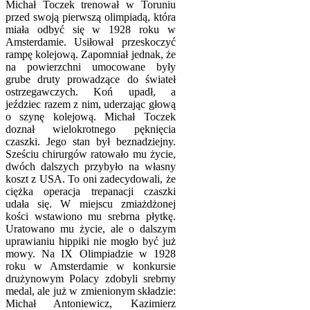
Michał Toczek trenował w Toruniu
przed swoją pierwszą olimpiadą, która
miała odbyć się w 1928 roku w
Amsterdamie. Usiłował przeskoczyć
rampę kolejową. Zapomniał jednak, że
na powierzchni umocowane były
grube druty prowadzące do świateł
ostrzegawczych. Koń upadł, a
jeździec razem z nim, uderzając głową
o szynę kolejową. Michał Toczek
doznał wielokrotnego pęknięcia
czaszki. Jego stan był beznadziejny.
Sześciu chirurgów ratowało mu życie,
dwóch dalszych przybyło na własny
koszt z USA. To oni zadecydowali, że
ciężka operacja trepanacji czaszki
udała się. W miejscu zmiażdżonej
kości wstawiono mu srebrna płytkę.
Uratowano mu życie, ale o dalszym
uprawianiu hippiki nie mogło być już
mowy. N
a IX Olimpiadzie w 1928
roku w Amsterdamie w konkursie
drużynowym Polacy zdobyli srebrny
medal, ale już w zmienionym składzie:
Michał Antoniewicz, Kazimierz