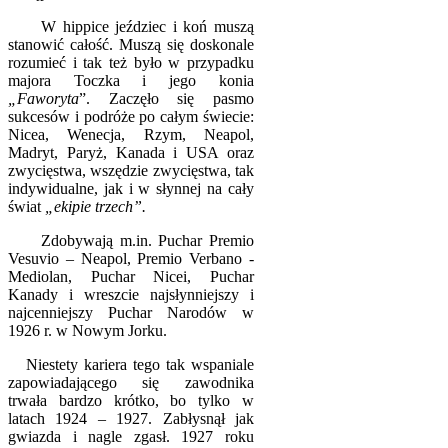
W hippice jeździec i koń muszą
stanowić całość. Muszą się doskonale
rozumieć i tak też było w przypadku
majora Toczka i jego konia
„Faworyta
”. Zaczęło się pasmo
sukcesów i podróże po całym świecie:
Nicea, Wenecja, Rzym, Neapol,
Madryt, Paryż, Kanada i USA oraz
zwycięstwa, wszędzie zwycięstwa, tak
indywidualne, jak i w słynnej na cały
świat
„ekipie trzech”.
Zdobywają m.in. Puchar Premio
Vesuvio – Neapol, Premio Verbano -
Mediolan, Puchar Nicei, Puchar
Kanady i wreszcie najsłynniejszy i
najcenniejszy Puchar Narodów w
1926 r. w Nowym Jorku.
Niestety kariera tego tak wspaniale
zapowiadającego się zawodnika
trwała bardzo krótko, bo tylko w
latach 1924 – 1927. Zabłysnął jak
gwiazda i nagle zgasł.
1927 roku