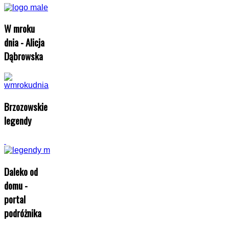
W mroku
dnia - Alicja
Dąbrowska
Brzozowskie
legendy
Daleko od
domu -
portal
podróżnika