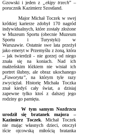
Gzowski i jeden z
„ekipy trzech
” –
porucznik Kazimierz Szostland.
Major Michał Toczek w swej
krótkiej karierze zdobył 170 nagród
indywidualnych, które zostały złożone
w Muzeum Sportu (obecnie Muzeum
Sportu i Turystyki) w
Warszawie.
Ostatnie swe lata przeżył
jako emeryt w Przemyślu z żoną, która
– jak twierdził - nie gorzej od niego
znała się na koniach. Nad ich
małżeńskim łóżkiem nie wisiał ich
portret ślubny, ale obraz ukochanego
„
Faworyta”
, na którym tyle razy
zwyciężał.
Historię Michała Toczka
znał kiedyś cały świat, a dzisiaj
zapewne tylko ktoś z dalszej jego
rodziny go pamięta.
W tym samym Nozdrzcu
urodził się bratanek majora –
Kazimierz Toczek
. Michał Toczek
nie mając własnych dzieci, otoczył
iście ojcowską miłością bratanka