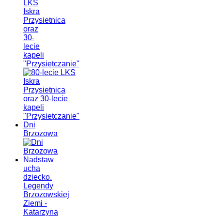
LKS
Iskra
Przysietnica
oraz
30-
lecie
kapeli
"Przysietczanie"
Dni
Brzozowa
Nadstaw
ucha
dziecko.
Legendy
Brzozowskiej
Ziemi -
Katarzyna