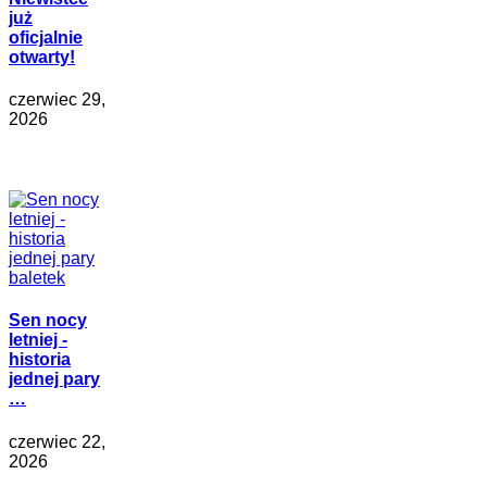
już
oficjalnie
otwarty!
czerwiec 29,
2026
Sen nocy
letniej -
historia
jednej pary
…
czerwiec 22,
2026