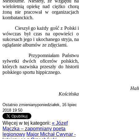
Melbourne. Niestety, ze względu na
wieloletnią opiekę nad ciężko chorą
żoną nie pracował w organizacjach
kombatanckich.
Cieszył go każdy gość z Polski i
wówczas był czas na opowieści o
sukcesach jego i ukochanego stryja, na
oglądanie albumów ze zdjęciami.
Przypomniałam Państwu
sylwetki dwóch oficerów polskich,
których nazwiska przeszły do historii
polskiego sportu hippicznego.
Hal
Kościńska
Ostatnio zmienianyponiedziałek, 16 lipiec
2018 19:50
Więcej w tej kategorii:
« Józef
Mączka – zapomniany poeta
legionowy
Major Michał Cwynar -