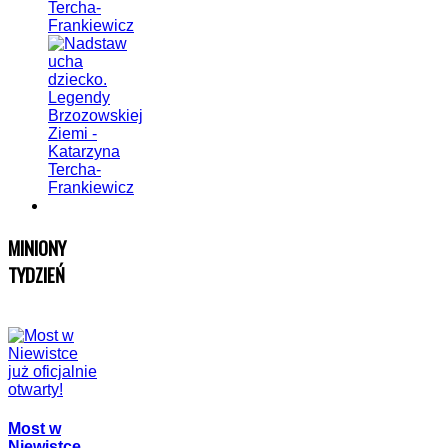
Tercha-
Frankiewicz
MINIONY
TYDZIEŃ
Most w
Niewistce