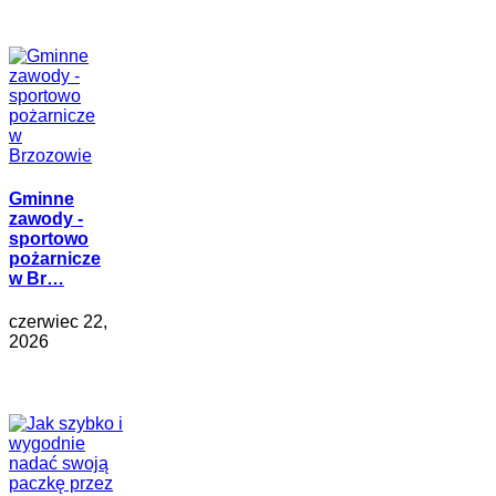
Gminne
zawody -
sportowo
pożarnicze
w Br…
czerwiec 22,
2026