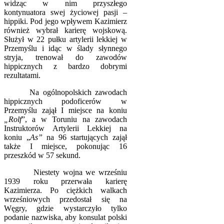
widząc w nim przyszłego
kontynuatora swej życiowej pasji –
hippiki. Pod jego wpływem Kazimierz
również wybrał karierę wojskową.
Służył w 22 pułku artylerii lekkiej w
Przemyślu i idąc w ślady słynnego
stryja, trenował do zawodów
hippicznych z bardzo dobrymi
rezultatami.
Na ogólnopolskich zawodach
hippicznych podoficerów w
Przemyślu zajął I miejsce na koniu
„Rolf
”, a w Toruniu na zawodach
Instruktorów Artylerii Lekkiej na
koniu „
As”
na 96 startujących zajął
także I miejsce, pokonując 16
przeszkód w 57 sekund.
Niestety wojna we wrześniu
1939 roku przerwała karierę
Kazimierza. Po ciężkich walkach
wrześniowych przedostał się na
Węgry, gdzie wystarczyło tylko
podanie nazwiska, aby konsulat polski