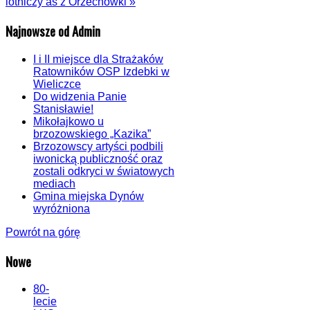
lotniczy as z Orzechówki »
Najnowsze od Admin
I i II miejsce dla Strażaków
Ratowników OSP Izdebki w
Wieliczce
Do widzenia Panie
Stanisławie!
Mikołajkowo u
brzozowskiego „Kazika”
Brzozowscy artyści podbili
iwonicką publiczność oraz
zostali odkryci w światowych
mediach
Gmina miejska Dynów
wyróżniona
Powrót na górę
Nowe
80-
lecie