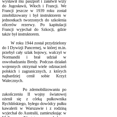
wystawił mu paszport i załatwił wizy
do Jugosławii, Włoch i Francji. We
Francji jeszcze w 1939 roku został
zmobilizowany i był instruktorem w
jednostkach tworzonych do szkolenia
oficerów rezerwy. Po kapitulacji
Francji wyjechał do Szkocji, gdzie
także był instruktorem.
W roku 1944 został przydzielony
do I Dywizji Pancernej, w której m.in.
przebył cały szlak bojowy, walczył w
Normandii i brał udział w
oswobadzaniu Bredy. Podczas działań
wojennych otrzymał wiele odznaczeń
polskich i zagranicznych, z których
najbardziej cenił sobie Krzyż
Walecznych.
Po zdemobilizowaniu po
zakończeniu II wojny światowej
ożenił się z córką pułkownika
Rychlińskiego, byłego dowódcy pułku
kawalerii w Warszawie i z rodziną
wyjechał do Australii, zamieszkując w