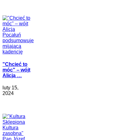
"Chcieć to
móc" – wójt
Alicja …
luty 15,
2024