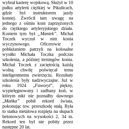
wybrał karierę wojskową. Służył w 10
pułku artylerii ciężkiej w Pikulicach,
gdzie był instruktorem jazdy
konnej.
Zwrócił tam uwagę na
jednego z ośmiu koni zaprzężonych
do ciężkiego artyleryjskiego działa.
Koniem tym był
„Maniek”.
Michał
Toczek wyczuł w nim konia
wyczynowego. Oficerowie z
pobłażaniem patrzyli na kolosalne
wysiłki Michała Toczka podczas
szkolenia, a później treningów konia.
Michał Toczek z zaciętością każdą
wolną chwilę poświęcał temu
inteligentnemu zwierzęciu.
Rezultaty
szkolenia były nadzwyczajne. Już w
roku 1924 „
Faworyt
”, piękny,
wypielęgnowany i zadbany koń, w
którym nikt nie poznałby dawnego
„
Mańka”
pobił rekord świata,
pokonując tzw. przeszkodę stałą. Była
to siatka metalowa rozpięta na słupach
betonowych na wysokości 2, 34 m.
Rekord ten był nie pobity przez
następne 20 lat.