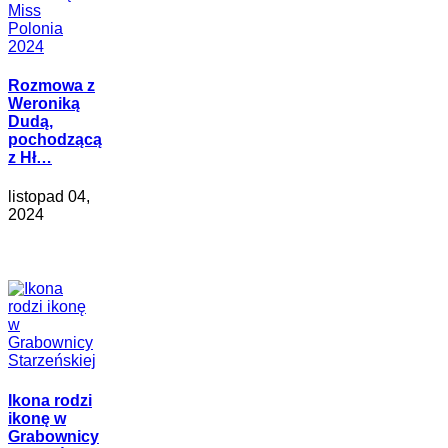
Rozmowa z
Weroniką
Dudą,
pochodzącą
z Hł…
listopad 04,
2024
Ikona rodzi
ikonę w
Grabownicy