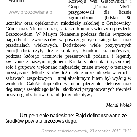
Rozwoju Wsi Grabownica” i
Grupa „Dobra Myśl”
www.brzozowiana.pl
przygotowali dla licznie
zgromadzonej (blisko 80
uczniów oraz opiekunów) młodzieży szkolnej z Grabownicy,
Górek oraz Niebocka trasę, a także konkurs wiedzy o powiecie
Brzozowskim. W Małym Skansenie podczas finału wręczono
nagrody dla zwycięzców w poszczególnych kategoriach oraz
przedziałach wiekowych. Dodatkowo wiele pozytywnych
emocji dostarczyły liczne konkursy. Konkurs krasomówczy,
podczas którego uczniowie prezentowali podania i legendy
związane z naszym regionem. Konkurs piosenki turystycznej,
solo i grupowo wykonano najbardziej znane utwory o tematyce
turystycznej. Młodzież również chętnie uczestniczyła w grach i
zabawach zespołowych – tutaj absolutnym hitem był wyścig w
workach. Całość dopełniło wspólne pieczenie kiełbasy oraz
degustacja swojskiego jadła i słodkości przygotowanych również
przez organizatorów. Gratulujemy inicjatywy
Mchał Wolak
Uzupełnienie nadesłane: Rajd dofinansowano ze
środków powiatu brzozowskiego.
Ostatnio zmienianywtorek, 23 czerwiec 2015 13:32