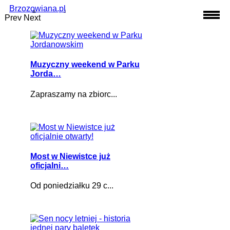
Brzozowiana.pl
Prev
Next
Muzyczny weekend w Parku
Jorda…
Zapraszamy na zbiorc...
Most w Niewistce już
oficjalni…
Od poniedziałku 29 c...