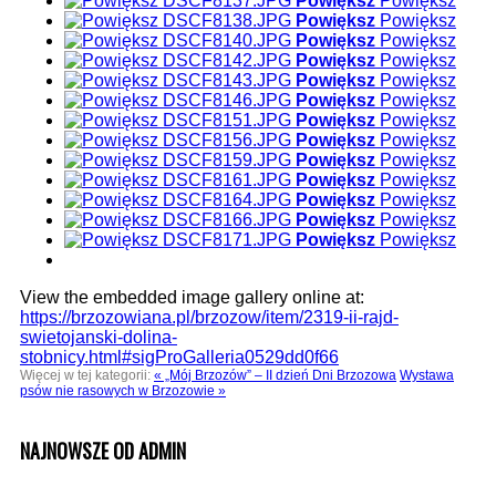
Powiększ
Powiększ
Powiększ
Powiększ
Powiększ
Powiększ
Powiększ
Powiększ
Powiększ
Powiększ
Powiększ
Powiększ
Powiększ
Powiększ
Powiększ
Powiększ
Powiększ
Powiększ
Powiększ
Powiększ
Powiększ
Powiększ
Powiększ
Powiększ
Powiększ
Powiększ
View the embedded image gallery online at:
https://brzozowiana.pl/brzozow/item/2319-ii-rajd-
swietojanski-dolina-
stobnicy.html#sigProGalleria0529dd0f66
Więcej w tej kategorii:
« „Mój Brzozów” – II dzień Dni Brzozowa
Wystawa
psów nie rasowych w Brzozowie »
NAJNOWSZE OD ADMIN