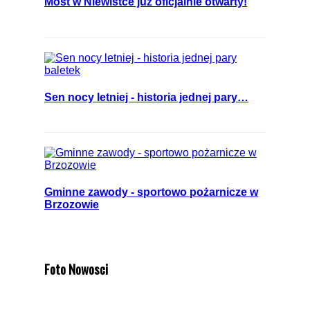
Most w Niewistce już oficjalnie otwarty!
Sen nocy letniej - historia jednej pary…
Gminne zawody - sportowo pożarnicze w
Brzozowie
Foto Nowosci