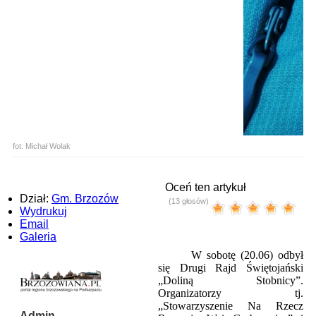
fot. Michał Wolak
Oceń ten artykuł
Dział:
Gm. Brzozów
(13 głosów)
Wydrukuj
Email
Galeria
W sobotę (20.06) odbył
się Drugi Rajd Świętojański
„Doliną Stobnicy”.
Organizatorzy tj.
„Stowarzyszenie Na Rzecz
Admin