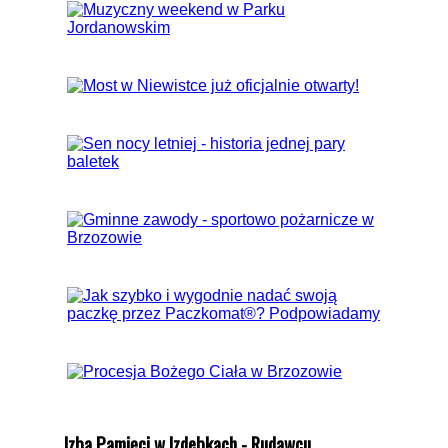
Izba Pamięci w Izdebkach - Rudawcu