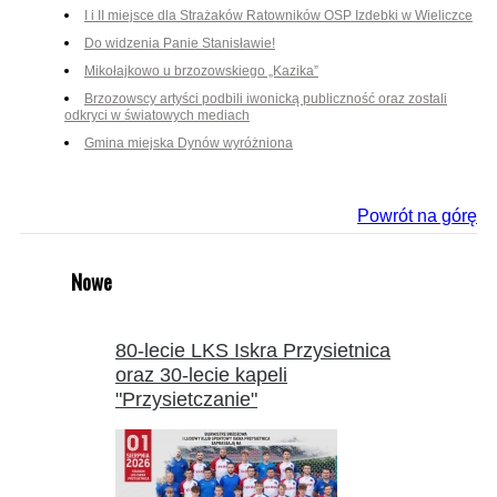
I i II miejsce dla Strażaków Ratowników OSP Izdebki w Wieliczce
Do widzenia Panie Stanisławie!
Mikołajkowo u brzozowskiego „Kazika”
Brzozowscy artyści podbili iwonicką publiczność oraz zostali
odkryci w światowych mediach
Gmina miejska Dynów wyróżniona
Powrót na górę
Nowe
80-lecie LKS Iskra Przysietnica
oraz 30-lecie kapeli
"Przysietczanie"