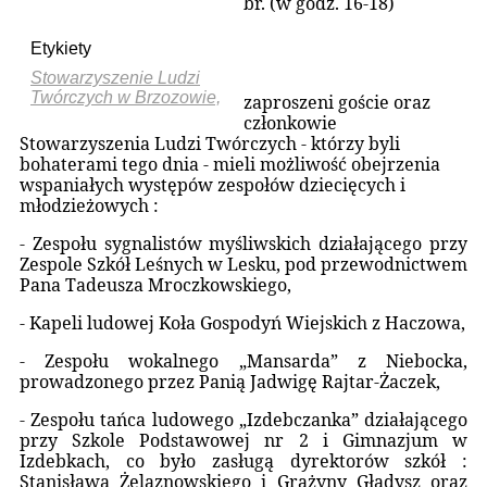
br. (w godz. 16-18)
Etykiety
Stowarzyszenie Ludzi
Twórczych w Brzozowie,
zaproszeni goście oraz
członkowie
Stowarzyszenia Ludzi Twórczych - którzy byli
bohaterami tego dnia - mieli możliwość obejrzenia
wspaniałych występów zespołów dziecięcych i
młodzieżowych :
- Zespołu sygnalistów myśliwskich działającego przy
Zespole Szkół Leśnych w Lesku, pod przewodnictwem
Pana Tadeusza Mroczkowskiego,
- Kapeli ludowej Koła Gospodyń Wiejskich z Haczowa,
- Zespołu wokalnego „Mansarda” z Niebocka,
prowadzonego przez Panią Jadwigę Rajtar-Żaczek,
- Zespołu tańca ludowego „Izdebczanka” działającego
przy Szkole Podstawowej nr 2 i Gimnazjum w
Izdebkach, co było zasługą dyrektorów szkół :
Stanisława Żelaznowskiego i Grażyny Gładysz oraz