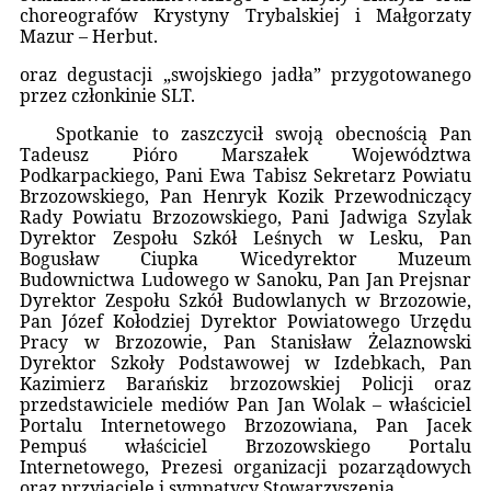
choreografów Krystyny Trybalskiej i Małgorzaty
Mazur – Herbut.
oraz degustacji „swojskiego jadła” przygotowanego
przez członkinie SLT.
Spotkanie to zaszczycił swoją obecnością Pan
Tadeusz Pióro Marszałek Województwa
Podkarpackiego, Pani Ewa Tabisz Sekretarz Powiatu
Brzozowskiego, Pan Henryk Kozik Przewodniczący
Rady Powiatu Brzozowskiego, Pani Jadwiga Szylak
Dyrektor Zespołu Szkół Leśnych w Lesku, Pan
Bogusław Ciupka Wicedyrektor Muzeum
Budownictwa Ludowego w Sanoku, Pan Jan Prejsnar
Dyrektor Zespołu Szkół Budowlanych w Brzozowie,
Pan Józef Kołodziej Dyrektor Powiatowego Urzędu
Pracy w Brzozowie, Pan Stanisław Żelaznowski
Dyrektor Szkoły Podstawowej w Izdebkach, Pan
Kazimierz Barańskiz brzozowskiej Policji oraz
przedstawiciele mediów Pan Jan Wolak – właściciel
Portalu Internetowego Brzozowiana, Pan Jacek
Pempuś właściciel Brzozowskiego Portalu
Internetowego, Prezesi organizacji pozarządowych
oraz przyjaciele i sympatycy Stowarzyszenia