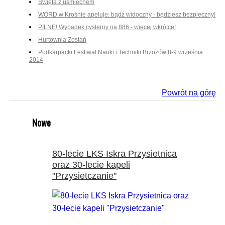
Święta z uśmiechem
WORD w Krośnie apeluje: bądź widoczny - będziesz bezpieczny!
PILNE! Wypadek cysterny na 886 - więcej wkrótce!
Hurtownia Zostań
Podkarpacki Festiwal Nauki i Techniki Brzozów 8-9 września
2014
Powrót na górę
Nowe
80-lecie LKS Iskra Przysietnica
oraz 30-lecie kapeli
"Przysietczanie"