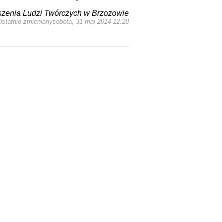
szenia Ludzi Twórczych w Brzozowie
Ostatnio zmienianysobota, 31 maj 2014 12:28