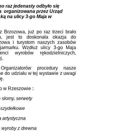
o raz jedenasty odbyło się
na organizowana przez Urząd
ą na ulicy 3-go Maja w
rzozowa, już po raz trzeci brało
, jest to doskonała okazja do
zowa i turystom naszych zasobów
 jarmarku. Wzdłuż ulicy 3-go Maja
enci wyrobów rękodzielniczych,
j.
rganizatorów procedury nasze
e do udziału w tej wystawie z uwagi
ę.
o w Rzeszowie :
e słomy, serwety
 szydełkowe
a artystyczna
e wyroby z drewna