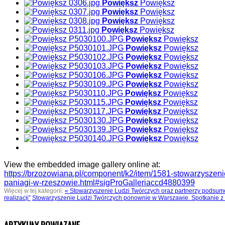
Powiększ
Powiększ
Powiększ
Powiększ
Powiększ
Powiększ
Powiększ
Powiększ
Powiększ
Powiększ
Powiększ
Powiększ
Powiększ
Powiększ
Powiększ
Powiększ
Powiększ
Powiększ
Powiększ
Powiększ
Powiększ
Powiększ
Powiększ
Powiększ
Powiększ
Powiększ
Powiększ
Powiększ
Powiększ
Powiększ
Powiększ
Powiększ
View the embedded image gallery online at:
https://brzozowiana.pl/component/k2/item/1581-stowarzyszenie
paniagi-w-rzeszowie.html#sigProGalleriaccd4880399
Więcej w tej kategorii:
« Stowarzyszenie Ludzi Twórczych oraz partnerzy podsumo
realizacji”
Stowarzyszenie Ludzi Twórczych ponownie w Warszawie. Spotkanie z 
ARTYKUŁY POWIĄZANE