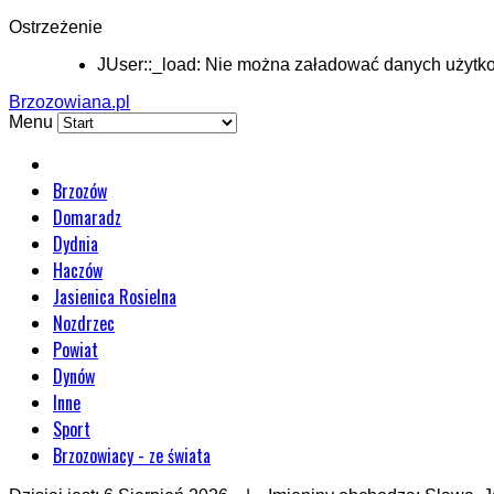
Ostrzeżenie
JUser::_load: Nie można załadować danych użytko
Brzozowiana.pl
Menu
Brzozów
Domaradz
Dydnia
Haczów
Jasienica Rosielna
Nozdrzec
Powiat
Dynów
Inne
Sport
Brzozowiacy - ze świata