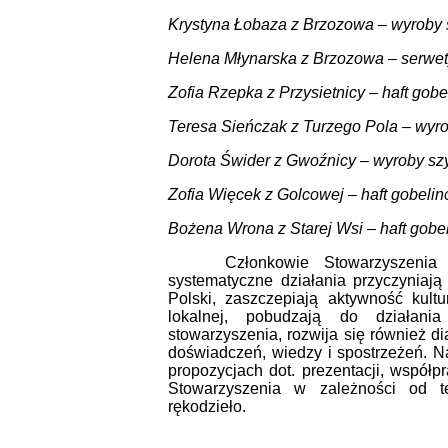
Krystyna Łobaza z Brzozowa – wyroby 
Helena Młynarska z Brzozowa – serwety
Zofia Rzepka z Przysietnicy – haft gob
Teresa Sieńczak z Turzego Pola – wyro
Dorota Świder z Gwoźnicy – wyroby s
Zofia Więcek z Golcowej – haft gobeli
Bożena Wrona z Starej Wsi – haft gobe
Członkowie Stowarzyszenia Lu
systematyczne działania przyczyniają
Polski, zaszczepiają aktywność kult
lokalnej, pobudzają do działani
stowarzyszenia, rozwija się również d
doświadczeń, wiedzy i spostrzeżeń. 
propozycjach dot. prezentacji, współpr
Stowarzyszenia w zależności od t
rękodzieło.