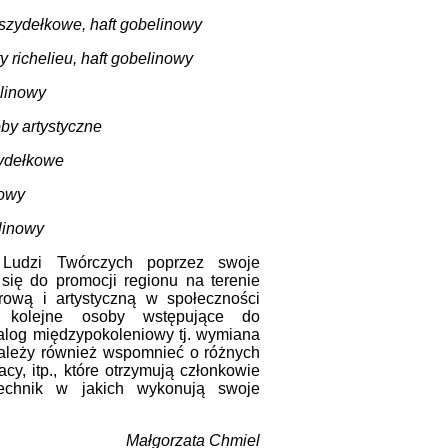
szydełkowe, haft gobelinowy
 richelieu, haft gobelinowy
elinowy
by artystyczne
zydełkowe
nowy
linowy
dzi Twórczych poprzez swoje
 się do promocji regionu na terenie
urową i artystyczną w społeczności
a kolejne osoby wstępujące do
ialog międzypokoleniowy tj. wymiana
Należy również wspomnieć o różnych
acy, itp., które otrzymują członkowie
echnik w jakich wykonują swoje
Małgorzata Chmiel