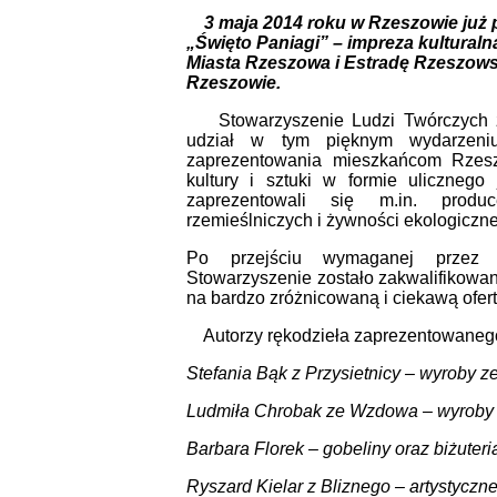
3 maja 2014 roku w Rzeszowie już p
„Święto Paniagi” – impreza kultural
Miasta Rzeszowa i Estradę Rzeszowsk
Rzeszowie.
Stowarzyszenie Ludzi Twórczych z B
udział w tym pięknym wydarzeniu
zaprezentowania mieszkańcom Rzes
kultury i sztuki w formie ulicznego
zaprezentowali się m.in. produc
rzemieślniczych i żywności ekologiczne
Po przejściu wymaganej przez O
Stowarzyszenie zostało zakwalifikowan
na bardzo zróżnicowaną i ciekawą ofert
Autorzy rękodzieła zaprezentowaneg
Stefania Bąk z Przysietnicy – wyroby z
Ludmiła Chrobak ze Wzdowa – wyroby
Barbara Florek – gobeliny oraz biżuteri
Ryszard Kielar z Bliznego – artystyczn