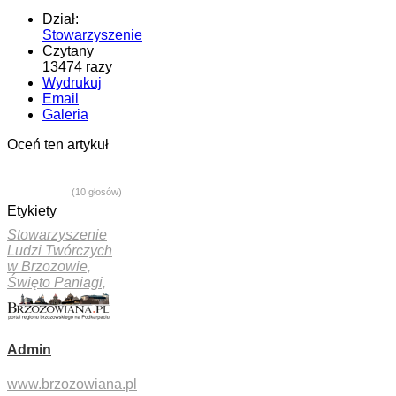
Dział:
Stowarzyszenie
Czytany
13474 razy
Wydrukuj
Email
Galeria
Oceń ten artykuł
(10 głosów)
Etykiety
Stowarzyszenie
Ludzi Twórczych
w Brzozowie,
Święto Paniagi,
Admin
www.brzozowiana.pl