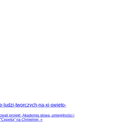
-ludzi-tworczych-na-xi-swieto-
wali projekt „Akademia słowa, umiejętności i
"Cepelią" na Chmielnej. »