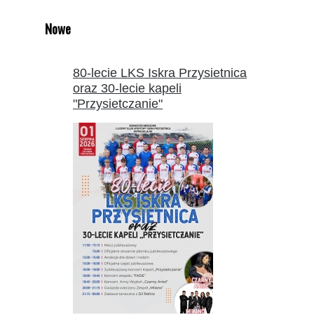
Nowe
80-lecie LKS Iskra Przysietnica
oraz 30-lecie kapeli
"Przysietczanie"