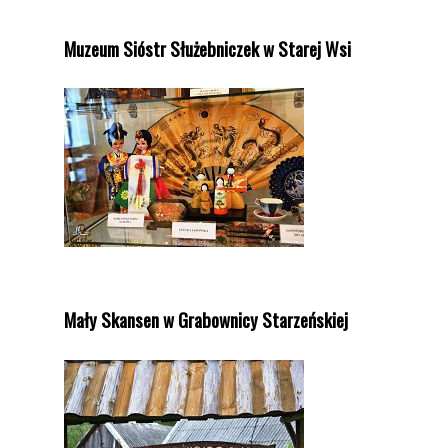
Muzeum Sióstr Służebniczek w Starej Wsi
Mały Skansen w Grabownicy Starzeńskiej