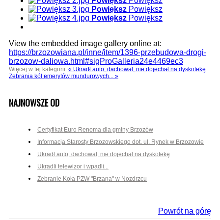
Powiększ
Powiększ
Powiększ
Powiększ
Powiększ
Powiększ
View the embedded image gallery online at:
https://brzozowiana.pl/inne/item/1396-przebudowa-drogi-
brzozow-daliowa.html#sigProGalleria24e4469ec3
Więcej w tej kategorii:
« Ukradł auto, dachował, nie dojechał na dyskotekę
Zebrania kół emerytów mundurowych... »
NAJNOWSZE OD
Certyfikat Euro Renoma dla gminy Brzozów
Informacja Starosty Brzozowskiego dot. ul. Rynek w Brzozowie
Ukradł auto, dachował, nie dojechał na dyskotekę
Ukradli telewizor i wpadli...
Zebranie Koła PZW "Brzana" w Nozdrzcu
Powrót na górę