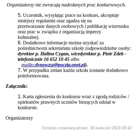
Organizatorzy nie zwracają nadesłanych prac konkursowych.
Uczestnik, wysyłając prace na konkurs, akceptuje
niniejszy regulamin oraz zgadza się na
przetwarzanie danych osobowych i publikację wizerunku
oraz prac w związku z organizacją imprezy
kulturalnej.
Dodatkowe informacje można uzyskać za
pośrednictwem sekretariatu szkoły
(odpowiedzialne osoby:
dyrektor p. Halina Cygan, wicedyrektor p. Piotr Zdeb -
telefonicznie 16 652 10 45
albo
mailto:
dynowzsz@poczta.onet.pl
).
W przypadku zmian każda szkoła zostanie dodatkowo
poinformowana.
Załącznik:
Karta zgłoszenia do konkursu wraz z zgodą rodziców /
opiekunów prawnych uczniów biorących udział w
konkursie.
Organizatorzy
Ostatnio zmienianywtorek, 30 kwiecień 2024 08:42