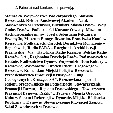
Patronat nad konkursem sprawują:
Marszałek Województwa Podkarpackiego
,
Starosta
Rzeszowski
,
Rektor Państwowej Akademii Nauk
Stosowanych w Przemyślu
,
Burmistrz Miasta Dynów
,
Wójt
Gminy Dynów
,
Podkarpacki Kurator Oświaty
,
M
uzeum
Archidiecezjalne im. św. Józefa Sebastiana Pelczara w
Przemyślu, Muzeum Etnograficzne im. Franciszka Kotuli w
Rzeszowie,
Podkarpacki Ośrodek Doradztwa Rolniczego w
Boguchwale
,
Radio FARA – Rozgłośnia Archidiecezji
Przemyskiej
,
Via – Katolickie Radio Rzeszów, Polskie Radio
Rzeszów S.A.
,
Regionalna Dyrekcja Lasów Państwowych w
Krośnie
,
Nadleśnictwo Dynów
,
Wojewódzki Dom Kultury w
Rzeszowie
,
Wojewódzki Ośrodek Ruchu Drogowego w
Rzeszowie
,
Komendant Miejski Policji w Rzeszowie,
Przedsiębiorstwo Produkcji Kruszywa i Usług
Geologicznych „Kruszgeo SA”, Brzozowiana – portal
regionu brzozowskiego na Podkarpaciu
,
Stowarzyszenie
Promocji i Rozwoju Regionu Dynowskiego
–
Towarzystwo
Przyjaciół Dynowa
,
„SZiK” z Tyczyna, Miejski Ośrodek
Kultury Sportu i Rekreacji w Dynowie, Miejska Biblioteka
Publiczna w Dynowie
,
Stowarzyszenie Przyjaciół Zespołu
Szkół Zawodowych w Dynowie.