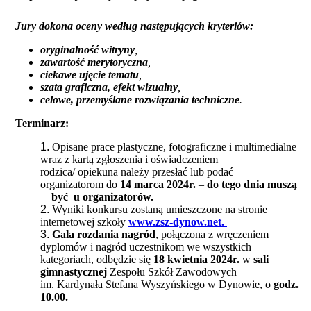
Jury dokona oceny według następujących kryteriów:
oryginalność witryny
,
zawartość merytoryczna
,
ciekawe ujęcie tematu
,
szata graficzna, efekt wizualny
,
celowe, przemyślane rozwiązania techniczne
.
Terminarz:
Opisane prace plastyczne, fotograficzne i multimedialne
wraz z kartą zgłoszenia i oświadczeniem
rodzica/ opiekuna należy przesłać lub podać
organizatorom do
14 marca 2024r.
–
do tego dnia muszą
być u organizatorów.
Wyniki konkursu zostaną umieszczone na stronie
internetowej szkoły
www.zsz-dynow.net.
Gala rozdania nagród
, połączona z wręczeniem
dyplomów i nagród uczestnikom we wszystkich
kategoriach, odbędzie się
18 kwietnia 2024r.
w
sali
gimnastycznej
Zespołu Szkół Zawodowych
im. Kardynała Stefana Wyszyńskiego w Dynowie, o
godz.
10.00.