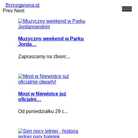
Brzozowiana.pl
Prev
Next
Muzyczny weekend w Parku
Jorda…
Zapraszamy na zbiorc...
Most w Niewistce już
oficjalni…
Od poniedziałku 29 c...