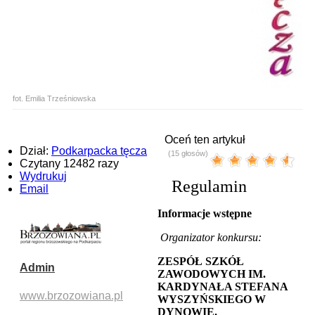
fot. Emilia Trześniowska
Oceń ten artykuł
Dział:
Podkarpacka tęcza
(15 głosów)
Czytany 12482 razy
Wydrukuj
Regulamin
Email
Informacje wstępne
Organizator konkursu:
ZESPÓŁ SZKÓŁ
Admin
ZAWODOWYCH IM.
KARDYNAŁA STEFANA
www.brzozowiana.pl
WYSZYŃSKIEGO W
DYNOWIE.