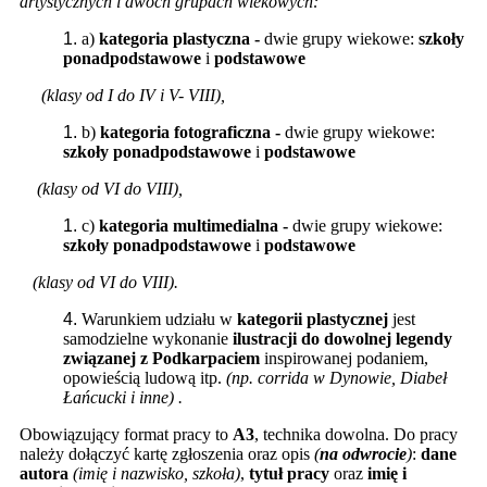
artystycznych i dwóch grupach wiekowych:
a)
kategoria plastyczna -
dwie grupy wiekowe:
szkoły
ponadpodstawowe
i
podstawowe
(
klasy od I do IV i V- VIII
),
b)
kategoria fotograficzna -
dwie grupy wiekowe:
szkoły ponadpodstawowe
i
podstawowe
(
klasy od VI do VIII
),
c)
kategoria multimedialna -
dwie grupy wiekowe:
szkoły ponadpodstawowe
i
podstawowe
(
klasy od VI do VIII
).
Warunkiem udziału w
kategorii plastycznej
jest
samodzielne wykonanie
ilustracji do dowolnej legendy
związanej z Podkarpaciem
inspirowanej podaniem,
opowieścią ludową itp.
(np. corrida w Dynowie, Diabeł
Łańcucki i inne) .
Obowiązujący format pracy to
A3
, technika dowolna. Do pracy
należy dołączyć kartę zgłoszenia oraz opis
(
na odwrocie
)
:
dane
autora
(imię i nazwisko, szkoła)
,
tytuł pracy
oraz
imię i