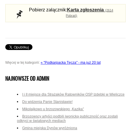
Pobierz załącznik:
Karta zgłoszenia
(2614
Pobrań)
Więcej w tej kategorii:
« "Podkarpacka Tęcza" - ma już 20 lat
NAJNOWSZE OD ADMIN
I i II miejsce dla Strażaków Ratowników OSP Izdebki w Wieliczce
Do widzenia Panie Stanisławie!
Mikołajkowo u brzozowskiego „Kazika”
Brzozowscy artyści podbili iwonicką publiczność oraz zostali
odkryci w światowych mediach
Gmina miejska Dynów wyróżniona