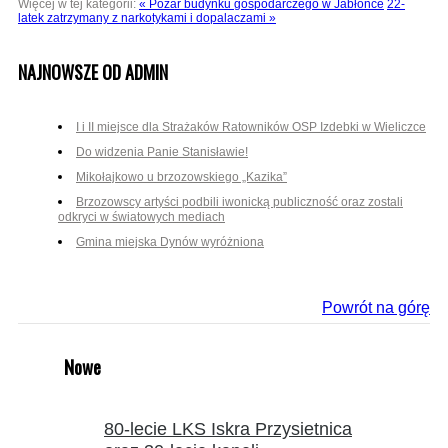
Więcej w tej kategorii:
« Pożar budynku gospodarczego w Jabłonce
22-
latek zatrzymany z narkotykami i dopalaczami »
NAJNOWSZE OD ADMIN
I i II miejsce dla Strażaków Ratowników OSP Izdebki w Wieliczce
Do widzenia Panie Stanisławie!
Mikołajkowo u brzozowskiego „Kazika”
Brzozowscy artyści podbili iwonicką publiczność oraz zostali
odkryci w światowych mediach
Gmina miejska Dynów wyróżniona
Powrót na górę
Nowe
80-lecie LKS Iskra Przysietnica