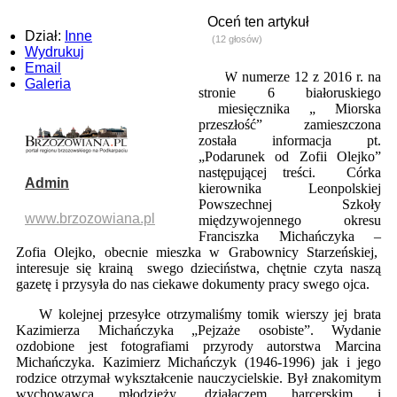
Oceń ten artykuł
Dział:
Inne
(12 głosów)
Wydrukuj
Email
W numerze 12 z 2016 r. na
Galeria
stronie 6 białoruskiego
miesięcznika „ Miorska
przeszłość” zamieszczona
została informacja pt.
„Podarunek od Zofii Olejko”
następującej treści. C
órka
Admin
kierownika Leonpolskiej
Powszechnej Szkoły
www.brzozowiana.pl
międzywojennego okresu
Franciszka Michańczyka –
Zofia Olejko, obecnie mieszka w Grabownicy Starzeńskiej,
interesuje się krainą swego dzieciństwa, chętnie czyta naszą
gazetę i przysyła do nas ciekawe dokumenty pracy swego ojca.
W kolejnej przesyłce otrzymaliśmy tomik wierszy jej brata
Kazimierza Michańczyka „Pejzaże osobiste”. Wydanie
ozdobione jest fotografiami przyrody autorstwa Marcina
Michańczyka. Kazimierz Michańczyk (1946-1996) jak i jego
rodzice otrzymał wykształcenie nauczycielskie. Był znakomitym
wychowawcą młodzieży, działaczem harcerskim i