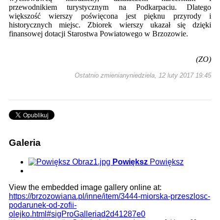
przewodnikiem turystycznym na Podkarpaciu. Dlatego
większość wierszy poświęcona jest pięknu przyrody i
historycznych miejsc.
Zbiorek wierszy ukazał się dzięki
finansowej dotacji Starostwa Powiatowego w Brzozowie.
(ZO)
Ostatnio zmienianyniedziela, 12 luty 2017 19:45
Galeria
Powiększ
Powiększ
View the embedded image gallery online at:
https://brzozowiana.pl/inne/item/3444-miorska-przeszlosc-
podarunek-od-zofii-
olejko.html#sigProGalleriad2d41287e0