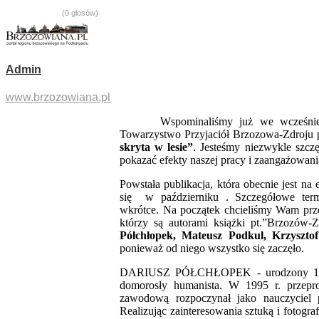
(0 głosów)
Admin
www.brzozowiana.pl
Wspominaliśmy już we wcześniejszy
Towarzystwo Przyjaciół Brzozowa-Zdroju p
skryta w lesie”
. Jesteśmy niezwykle szcz
pokazać efekty naszej pracy i zaangażowani
Powstała publikacja, która obecnie jest na 
się w październiku . Szczegółowe ter
wkrótce.
Na początek chcieliśmy Wam prze
którzy są autorami książki pt.”Brzozów-Z
Półchłopek, Mateusz Podkul, Krzyszto
ponieważ od niego wszystko się zaczęło.
DARIUSZ PÓŁCHŁOPEK - u
rodzony 1
domorosły humanista. W 1995 r. przepr
zawodową rozpoczynał jako nauczyciel
Realizując zainteresowania sztuką i fotogra