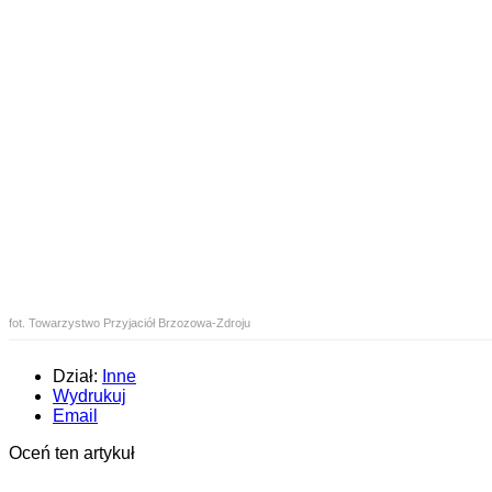
fot. Towarzystwo Przyjaciół Brzozowa-Zdroju
Dział:
Inne
Wydrukuj
Email
Oceń ten artykuł