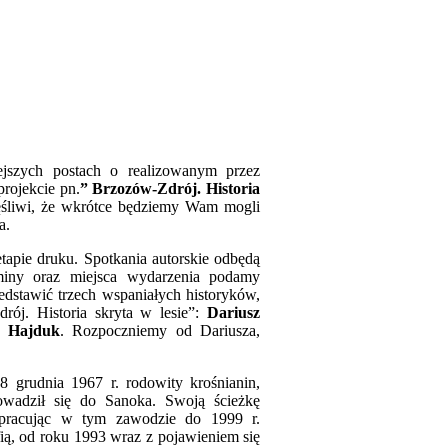
ch postach o realizowanym przez
rojekcie pn.
” Brzozów-Zdrój. Historia
ęśliwi, że wkrótce będziemy Wam mogli
a.
etapie druku. Spotkania autorskie odbędą
miny oraz miejsca wydarzenia podamy
dstawić trzech wspaniałych historyków,
drój. Historia skryta w lesie”:
Dariusz
f Hajduk
. Rozpoczniemy od Dariusza,
8 grudnia 1967 r. rodowity krośnianin,
owadził się do Sanoka. Swoją ścieżkę
 pracując w tym zawodzie do 1999 r.
fią, od roku 1993 wraz z pojawieniem się