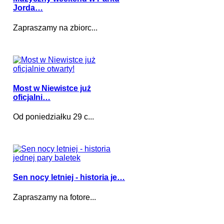
Jorda…
Zapraszamy na zbiorc...
Most w Niewistce już
oficjalni…
Od poniedziałku 29 c...
Sen nocy letniej - historia je…
Zapraszamy na fotore...